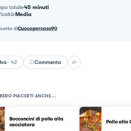
45 minuti
po totale
Media
ficoltà
ricetta
di
Cuocopercaso90
lva
·
42
Commenta
BERO PIACERTI ANCHE...
Bocconcini di pollo alla
Pollo alla
cacciatora