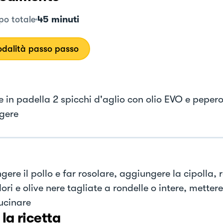
45 minuti
o totale
dalità passo passo
e in padella 2 spicchi d'aglio con olio EVO e pepero
ggere
ere il pollo e far rosolare, aggiungere la cipolla,
i e olive nere tagliate a rondelle o intere, mettere
cucinare
 la ricetta