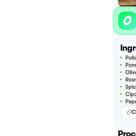
Ingr
Pol
Po
Oli
Ro
Spi
Cip
Pep
C
Proc