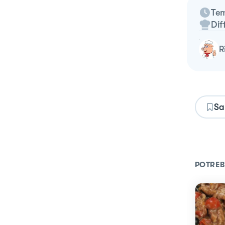
Tem
Dif
Sa
POTREB