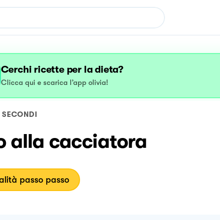
Cerchi ricette per la dieta?
Clicca qui e scarica l’app olivia!
SECONDI
o alla cacciatora
lità passo passo