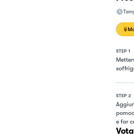
Temp
Mo
STEP
1
Metter
soffri
STEP
2
Aggiung
pomodor
e far 
Vota