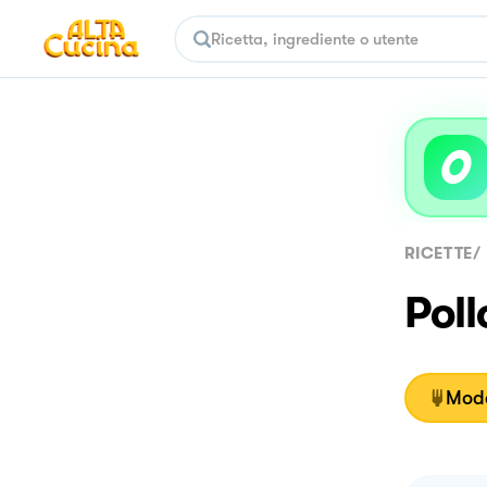
RICETTE
/
Poll
Moda