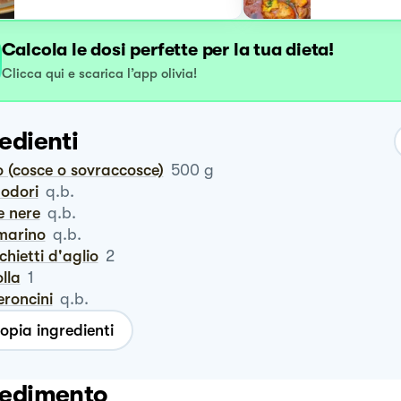
Calcola le dosi perfette per la tua dieta!
Clicca qui e scarica l’app olivia!
edienti
lo (cosce o sovraccosce)
500
g
modori
q.b.
ve nere
q.b.
smarino
q.b.
cchietti d'aglio
2
olla
1
eroncini
q.b.
opia ingredienti
edimento