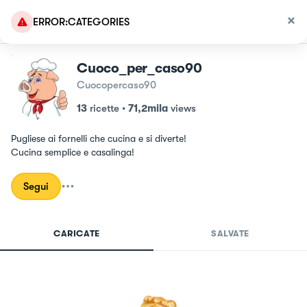
ERROR:CATEGORIES
Cuoco_per_caso90
Cuocopercaso90
13
ricette
•
71,2mila
views
Pugliese ai fornelli che cucina e si diverte!

Cucina semplice e casalinga!
Segui
CARICATE
SALVATE