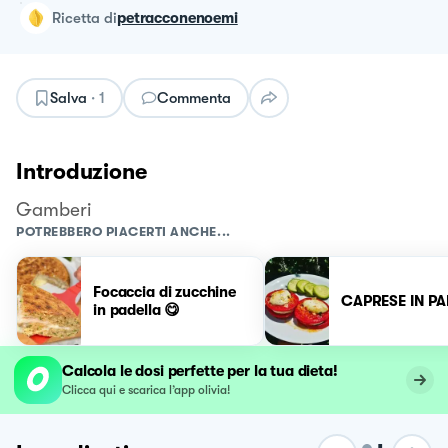
ricetta
di
petracconenoemi
Salva
·
1
Commenta
Introduzione
Gamberi
POTREBBERO PIACERTI ANCHE...
Focaccia di zucchine
CAPRESE IN P
in padella 😋
Calcola le dosi perfette per la tua dieta!
Clicca qui e scarica l’app olivia!