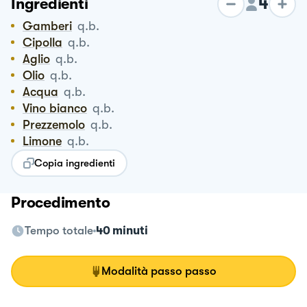
4
Ingredienti
Gamberi
q.b.
Cipolla
q.b.
Aglio
q.b.
Olio
q.b.
Acqua
q.b.
vino bianco
q.b.
Prezzemolo
q.b.
Limone
q.b.
Copia ingredienti
Procedimento
Tempo totale
40 minuti
Modalità passo passo