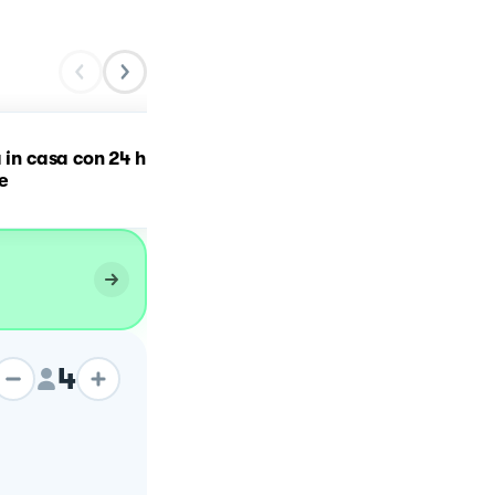
 in casa con 24 h
Pizza margherita
e
4