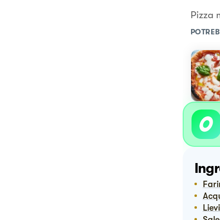
Pizza 
POTREB
Ingr
Far
Ac
Liev
Sale