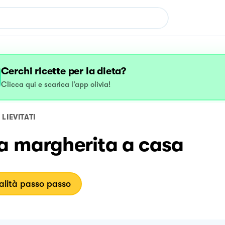
Cerchi ricette per la dieta?
Clicca qui e scarica l’app olivia!
LIEVITATI
za margherita a casa
lità passo passo