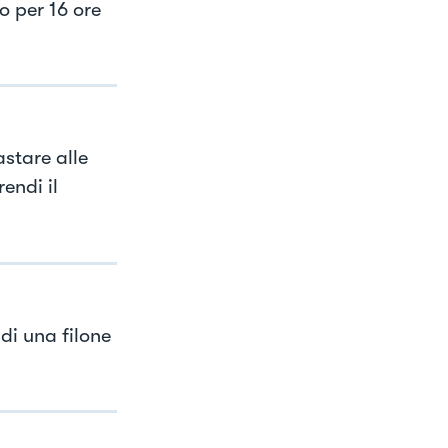
go per 16 ore
stare alle
endi il
di una filone