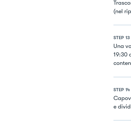
Trascor
(nel ri
STEP
13
Una vo
19:30 d
conten
STEP
14
Capovo
e divid