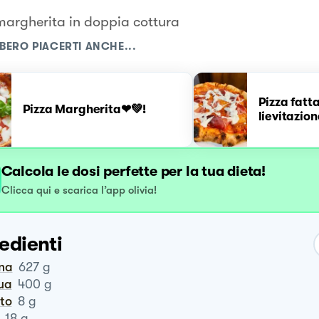
margherita in doppia cottura
BERO PIACERTI ANCHE...
Pizza fatta
Pizza Margherita❤💚!
lievitazion
Calcola le dosi perfette per la tua dieta!
Clicca qui e scarica l’app olivia!
edienti
ina
627
g
qua
400
g
ito
8
g
18
g