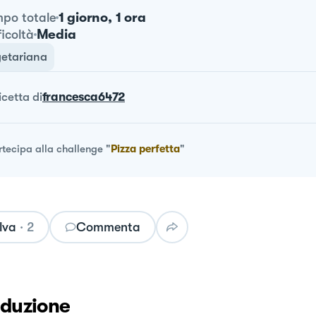
1 giorno, 1 ora
po totale
Media
ficoltà
etariana
ricetta
di
francesca6472
rtecipa alla challenge
"
Pizza perfetta
"
lva
·
2
Commenta
oduzione