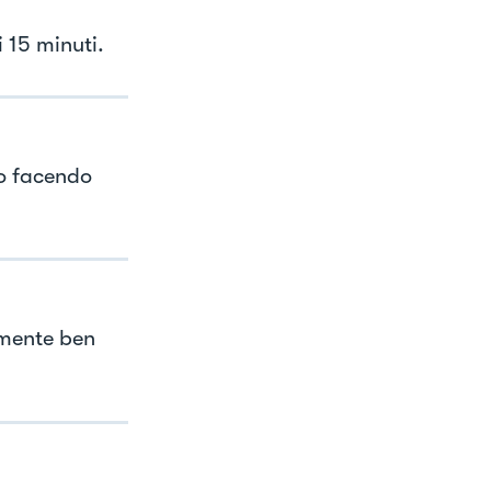
 15 minuti.
to facendo
amente ben