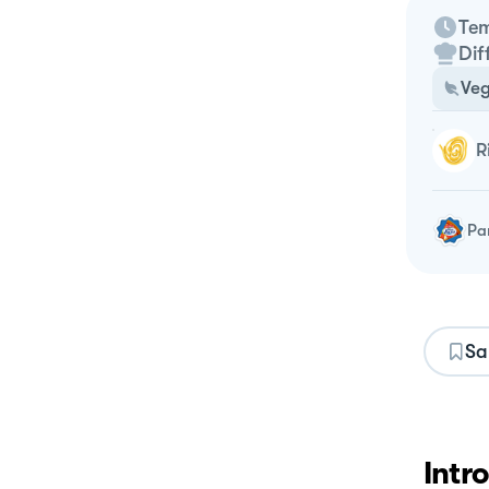
Tem
Dif
Veg
Pa
Sa
Intr