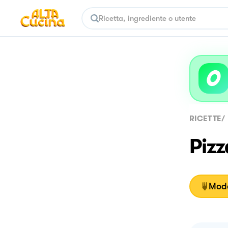
RICETTE
/
Piz
Moda