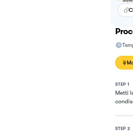
C
Proc
Temp
Mo
STEP
1
Metti l
condis
STEP
2