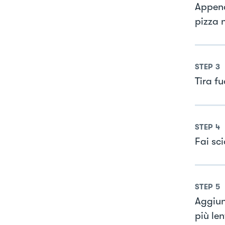
Appena
pizza n
STEP
3
Tira fu
STEP
4
Fai sci
STEP
5
Aggiun
più le