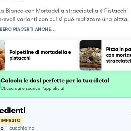
za Bianca con Mortadella stracciatella è Pistacchi 
evoli varianti con cui si può realizzare una pizza.
BERO PIACERTI ANCHE...
Pizza in p
Polpettine di mortadella e
con mortad
pistacchi
stracciatel
pistacchi
Calcola le dosi perfette per la tua dieta!
Clicca qui e scarica l’app olivia!
edienti
'IMPASTO
to
1
cucchiaino