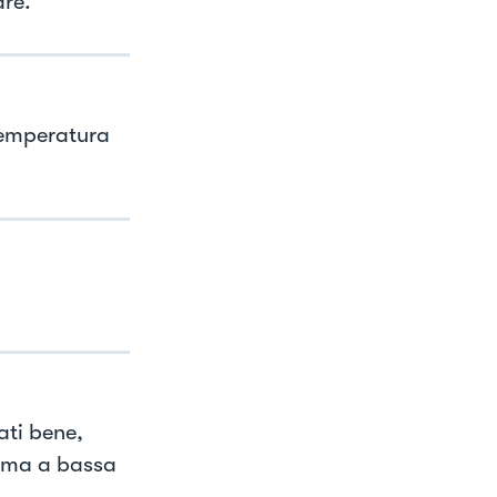
re.
 temperatura
ati bene,
rima a bassa