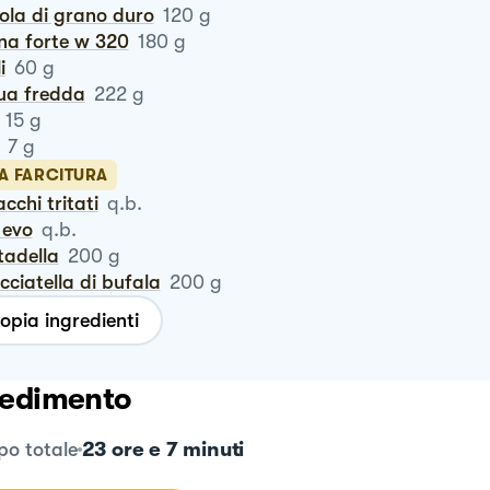
ola di grano duro
120
g
ina forte w 320
180
g
i
60
g
qua fredda
222
g
15
g
7
g
LA FARCITURA
tacchi tritati
q.b.
o evo
q.b.
rtadella
200
g
acciatella di bufala
200
g
opia ingredienti
edimento
23 ore e 7 minuti
o totale