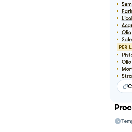
Sem
Far
Licol
Ac
Olio
Sale
PER 
Pis
Oli
Mo
Str
C
Proc
Temp