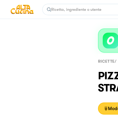
RICETTE
/
PIZ
STR
Moda