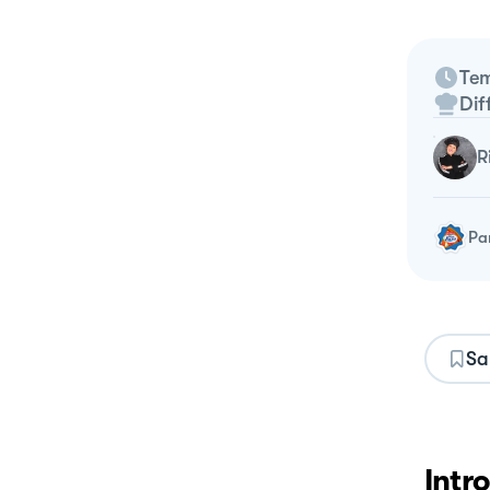
Tem
Dif
Pa
Sa
Intr