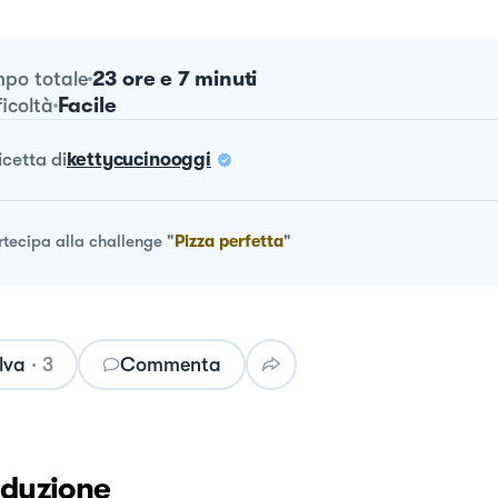
23 ore e 7 minuti
po totale
Facile
ficoltà
ricetta
di
kettycucinooggi
rtecipa alla challenge
"
Pizza perfetta
"
lva
·
3
Commenta
oduzione