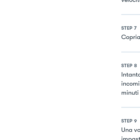
STEP
7
Copria
STEP
8
Intant
incomin
minuti
STEP
9
Una vo
impast