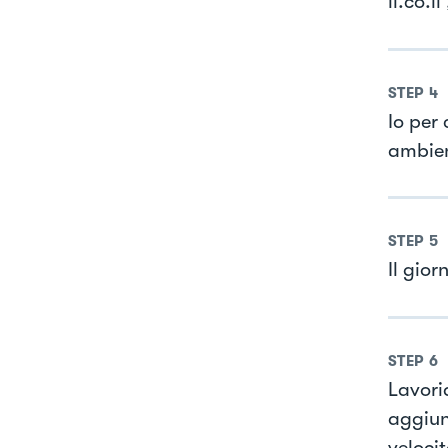
li.co.
STEP
4
Io per
ambien
STEP
5
Il gior
STEP
6
Lavori
aggiun
veloci