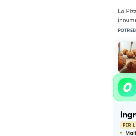
La Piz
innumer
POTREB
Ingr
PER L
Mal