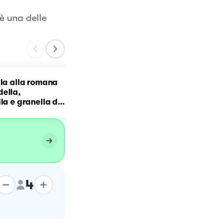
è una delle
ala alla romana
Ciambelle di pizza fritte
ella,
con stracciatella e
la e granella di
mortadella
4