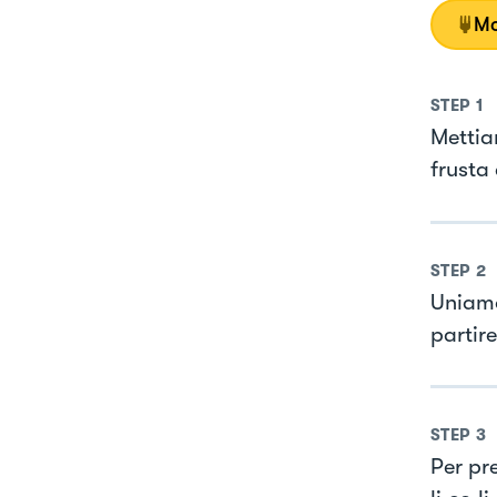
Mo
STEP
1
Mettia
frusta
STEP
2
Uniamo 
partire
STEP
3
Per pr