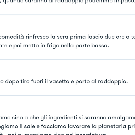
li , quando saranno al raddoppio potremmo impasta
 comodità rinfresco la sera prima lascio due ore a
te e poi metto in frigo nella parte bassa.
no dopo tiro fuori il vasetto e porto al raddoppio.
amo sino a che gli ingredienti si saranno amalgam
giamo il sale e facciamo lavorare la planetaria p
tà , poi aumentiamo sino ad incordatura.