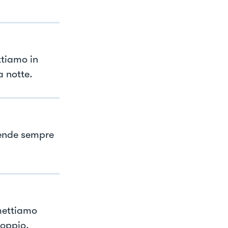
tiamo in
a notte.
pende sempre
 mettiamo
doppio.