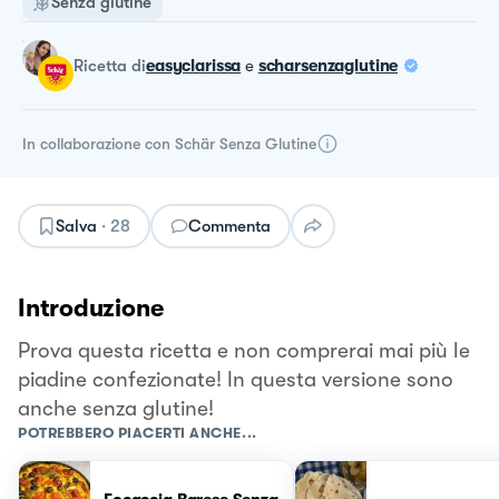
Senza glutine
ricetta
di
easyclarissa
e
scharsenzaglutine
In collaborazione con
Schär Senza Glutine
Salva
·
28
Commenta
Introduzione
Prova questa ricetta e non comprerai mai più le
piadine confezionate! In questa versione sono
anche senza glutine!
POTREBBERO PIACERTI ANCHE...