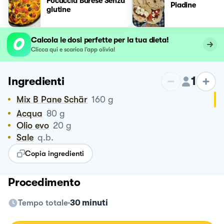
Focaccia Barese Senza
Piadine
glutine
Calcola le dosi perfette per la tua dieta!
Clicca qui e scarica l’app olivia!
1
Ingredienti
Mix B Pane Schär
160
g
Acqua
80
g
Olio evo
20
g
Sale
q.b.
Copia ingredienti
Procedimento
Tempo totale
30 minuti