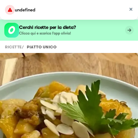
undefined
Cerchi ricette per la dieta?
Clicca qui e scarica l’app olivia!
RICETTE
/
PIATTO UNICO