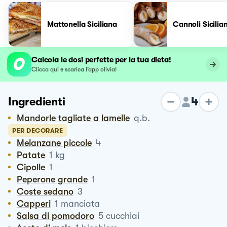
Mattonella Siciliana
Cannoli Sicilian
Calcola le dosi perfette per la tua dieta!
Clicca qui e scarica l’app olivia!
4
Ingredienti
Mandorle tagliate a lamelle
q.b.
PER DECORARE
Melanzane piccole
4
Patate
1
kg
Cipolle
1
Peperone grande
1
Coste sedano
3
Capperi
1
manciata
Salsa di pomodoro
5
cucchiai