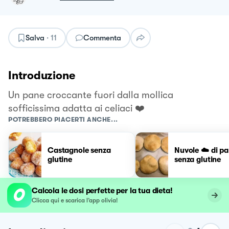
Salva
·
11
Commenta
Introduzione
Un pane croccante fuori dalla mollica
sofficissima adatta ai celiaci ❤️
POTREBBERO PIACERTI ANCHE...
Castagnole senza
Nuvole ☁️ di pa
glutine
senza glutine
Calcola le dosi perfette per la tua dieta!
Clicca qui e scarica l’app olivia!