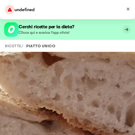
undefined
Cerchi ricette per la dieta?
Clicca qui e scarica l’app olivia!
RICETTE
/
PIATTO UNICO