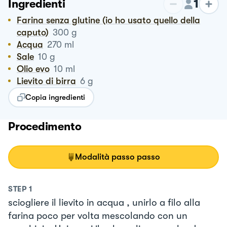
1
Ingredienti
Farina senza glutine (io ho usato quello della
caputo)
300
g
Acqua
270
ml
Sale
10
g
Olio evo
10
ml
Lievito di birra
6
g
Copia ingredienti
Procedimento
Modalità passo passo
STEP
1
sciogliere il lievito in acqua , unirlo a filo alla
farina poco per volta mescolando con un