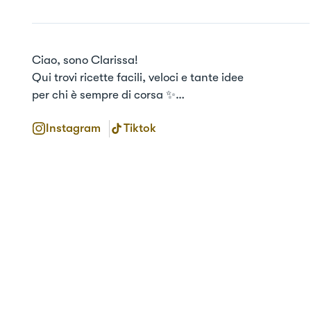
Ciao, sono Clarissa!

Qui trovi ricette facili, veloci e tante idee

per chi è sempre di corsa ✨

Se ami il cioccolato sei nel posto giusto 🍫
Instagram
Tiktok