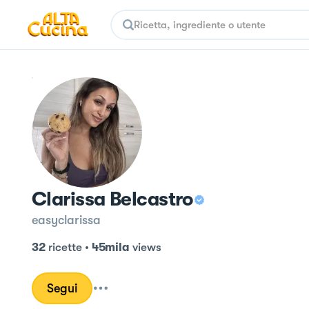
Clarissa Belcastro
easyclarissa
32
ricette
•
45mila
views
Segui