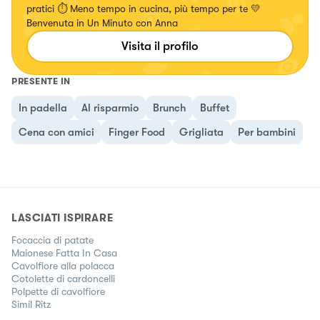
pratici ⏱️ Meno tempo in cucina, più tempo per te 💛
Benvenuta in Un Minuto con Anna
Visita il profilo
PRESENTE IN
In padella
Al risparmio
Brunch
Buffet
Cena con amici
Finger Food
Grigliata
Per bambini
LASCIATI ISPIRARE
Focaccia di patate
Maionese Fatta In Casa
Cavolfiore alla polacca
Cotolette di cardoncelli
Polpette di cavolfiore
Simil Ritz