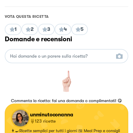
VOTA QUESTA RICETTA
1
2
3
4
5
Domande e recensioni
Commenta la ricetta: fai una domanda o complimentati! 😋
unminutoconanna
123
ricette
👩‍🍳Ricette semplici per tutti i giorni 🍱 Meal Prep e consigli