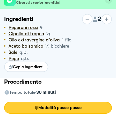
Clicca qui e scarica l’app olivia!
2
Ingredienti
Peperoni rossi
4
½
Cipolla di tropea
Olio extravergine d'oliva
1
filo
½
Aceto balsamico
bicchiere
Sale
q.b.
Pepe
q.b.
Copia ingredienti
Procedimento
Tempo totale
30 minuti
Modalità passo passo