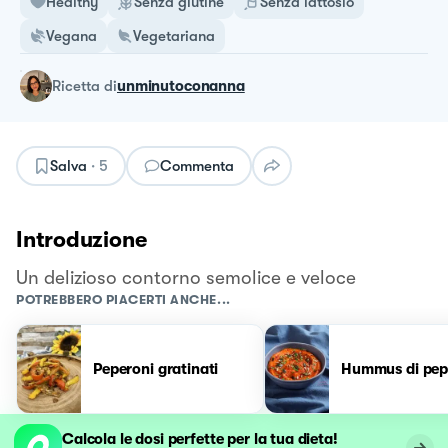
Healthy
Senza glutine
Senza lattosio
Vegana
Vegetariana
ricetta
di
unminutoconanna
Salva
·
5
Commenta
Introduzione
Un delizioso contorno semolice e veloce
POTREBBERO PIACERTI ANCHE...
Peperoni gratinati
Hummus di pep
Calcola le dosi perfette per la tua dieta!