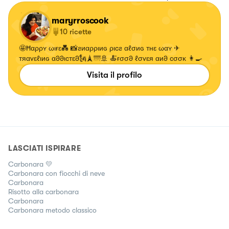
maryrroscook
10
ricette
🤩Ħαρρʏ ωιғɛ💑 📸ƨиαρριиɢ ριcƨ αℓσиɢ тнɛ ωαʏ ✈
тяαvɛℓιиɢ α∂∂ιcтɛ∂🗽🗼🌁🚢 🍝ғσσ∂ ℓσvɛя αи∂ cσσκ 👩‍🍳
Visita il profilo
LASCIATI ISPIRARE
Carbonara 💛
Carbonara con fiocchi di neve
Carbonara
Risotto alla carbonara
Carbonara
Carbonara metodo classico