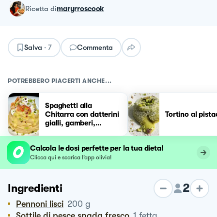
ricetta
di
maryrroscook
Salva
·
7
Commenta
POTREBBERO PIACERTI ANCHE...
Spaghetti alla
Chitarra con datterini
Tortino al pist
gialli, gamberi,
burrata e pistacchi
Calcola le dosi perfette per la tua dieta!
Clicca qui e scarica l’app olivia!
2
Ingredienti
Pennoni lisci
200
g
Sottile di pesce spada fresco
1
fetta