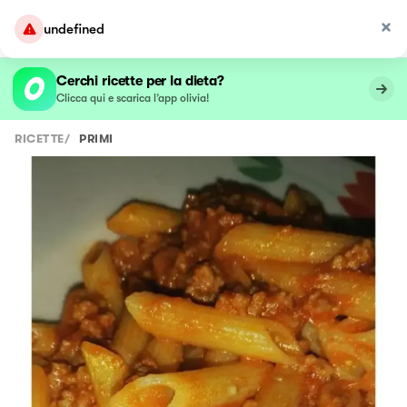
undefined
Cerchi ricette per la dieta?
Clicca qui e scarica l’app olivia!
RICETTE
/
PRIMI