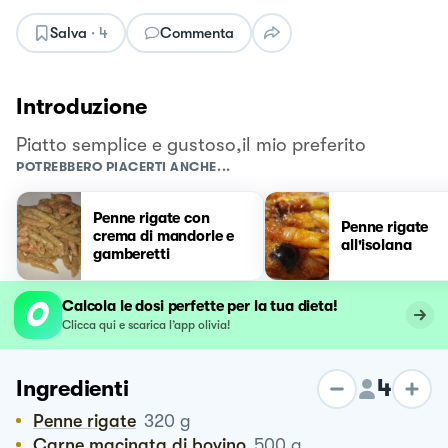
Salva
·
4
Commenta
Introduzione
Piatto semplice e gustoso,il mio preferito
POTREBBERO PIACERTI ANCHE...
Penne rigate con
Penne rigate
crema di mandorle e
all'isolana
gamberetti
Calcola le dosi perfette per la tua dieta!
Clicca qui e scarica l’app olivia!
4
Ingredienti
Penne rigate
320
g
Carne macinata di bovino
500
g