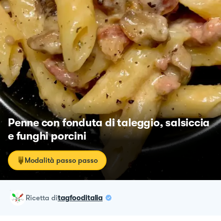
Penne con fonduta di taleggio, salsiccia
e funghi porcini
Modalità passo passo
ricetta
di
tagfooditalia