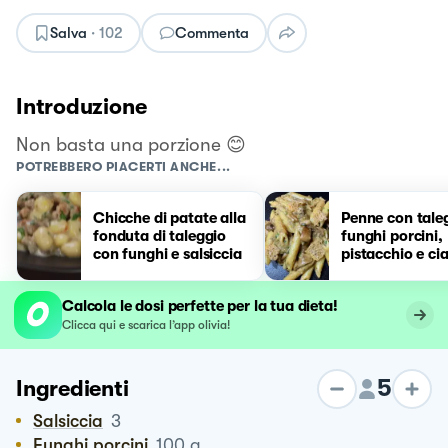
Salva
·
102
Commenta
Introduzione
Non basta una porzione 😊
POTREBBERO PIACERTI ANCHE...
Chicche di patate alla
Penne con tale
fonduta di taleggio
funghi porcini,
con funghi e salsiccia
pistacchio e cia
parmigiano
Calcola le dosi perfette per la tua dieta!
Clicca qui e scarica l’app olivia!
5
Ingredienti
Salsiccia
3
Funghi porcini
100
g