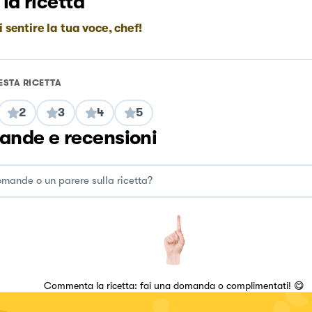
 la ricetta
i sentire la tua voce, chef!
ESTA RICETTA
2
3
4
5
nde e recensioni
Commenta la ricetta: fai una domanda o complimentati! 😋