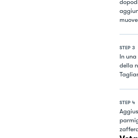
dopodi
aggiung
muoven
STEP
3
In una
della 
Taglia
STEP
4
Aggius
parmig
zaffera