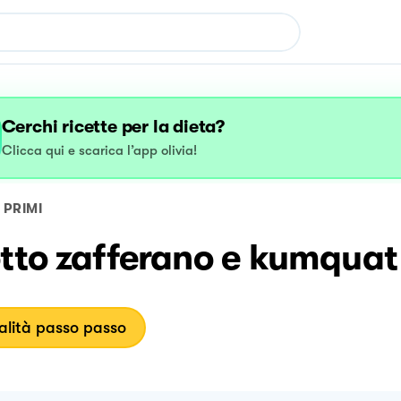
Cerchi ricette per la dieta?
Clicca qui e scarica l’app olivia!
PRIMI
otto zafferano e kumquat
lità passo passo