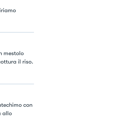
giriamo
n mestolo
tura il riso.
antechimo con
 allo