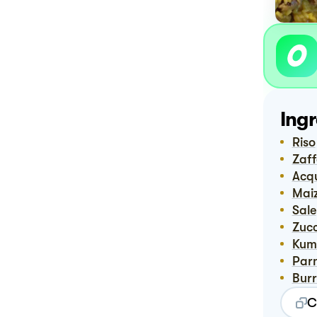
Ingr
Riso
Zaf
Ac
Ma
Sale
Zuc
Ku
Pa
Bur
C