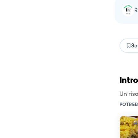
Sa
Intr
Un ris
POTREB