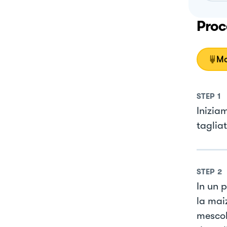
Proc
Mo
STEP
1
Inizia
taglia
STEP
2
In un 
la mai
mescol