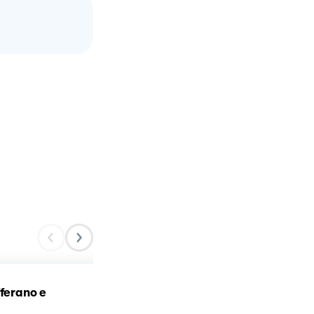
fferano e
Risotto allo zafferano 2.0