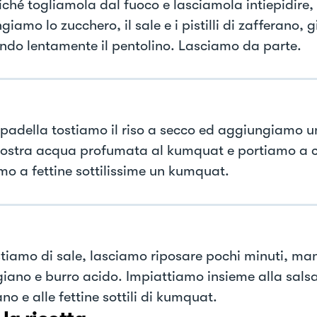
ché togliamola dal fuoco e lasciamola intiepidire,
iamo lo zucchero, il sale e i pistilli di zafferano, 
do lentamente il pentolino. Lasciamo da parte.
 padella tostiamo il riso a secco ed aggiungiamo u
nostra acqua profumata al kumquat e portiamo a cot
mo a fettine sottilissime un kumquat.
tiamo di sale, lasciamo riposare pochi minuti, m
iano e burro acido. Impiattiamo insieme alla salsa
no e alle fettine sottili di kumquat.