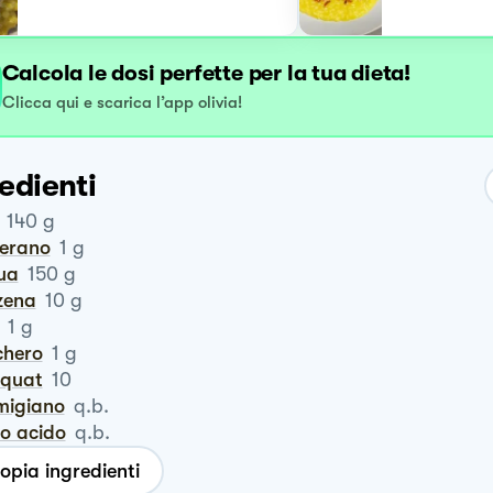
Calcola le dosi perfette per la tua dieta!
Clicca qui e scarica l’app olivia!
edienti
140
g
ferano
1
g
qua
150
g
izena
10
g
1
g
chero
1
g
mquat
10
rmigiano
q.b.
ro acido
q.b.
opia ingredienti