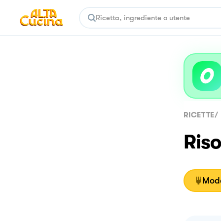
RICETTE
/
Ris
Moda