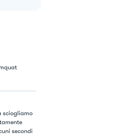
umquat
da sciogliamo
ntamente
cuni secondi