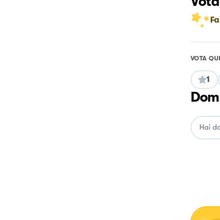
Vota
Fa
VOTA QU
1
Doma