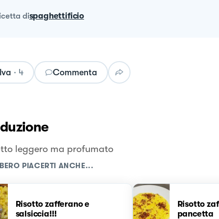
ricetta
di
spaghettificio
lva
·
4
Commenta
oduzione
otto leggero ma profumato
BERO PIACERTI ANCHE...
Risotto zafferano e
Risotto za
salsiccia!!!
pancetta