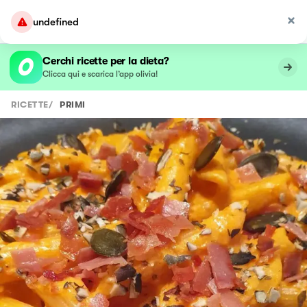
undefined
Cerchi ricette per la dieta?
Clicca qui e scarica l’app olivia!
RICETTE
/
PRIMI