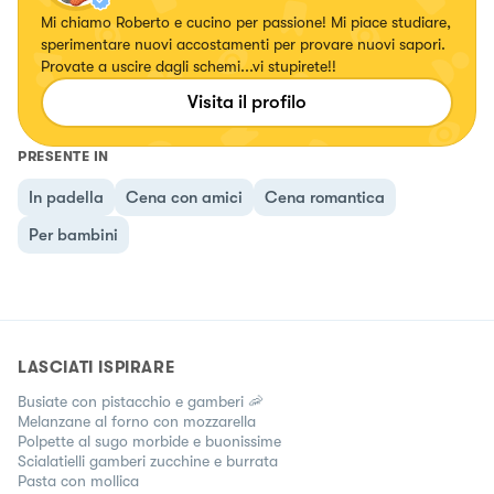
Mi chiamo Roberto e cucino per passione! Mi piace studiare,
sperimentare nuovi accostamenti per provare nuovi sapori.
Provate a uscire dagli schemi...vi stupirete!!
Visita il profilo
PRESENTE IN
In padella
Cena con amici
Cena romantica
Per bambini
LASCIATI ISPIRARE
Busiate con pistacchio e gamberi 🦐
Melanzane al forno con mozzarella
Polpette al sugo morbide e buonissime
Scialatielli gamberi zucchine e burrata
Pasta con mollica