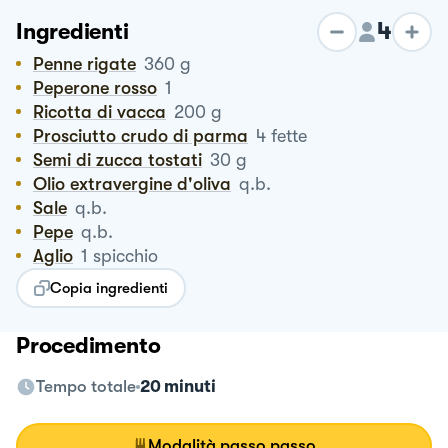
4
Ingredienti
Penne rigate
360
g
Peperone rosso
1
Ricotta di vacca
200
g
Prosciutto crudo di parma
4
fette
Semi di zucca tostati
30
g
Olio extravergine d'oliva
q.b.
Sale
q.b.
Pepe
q.b.
Aglio
1
spicchio
Copia ingredienti
Procedimento
Tempo totale
20 minuti
Modalità passo passo