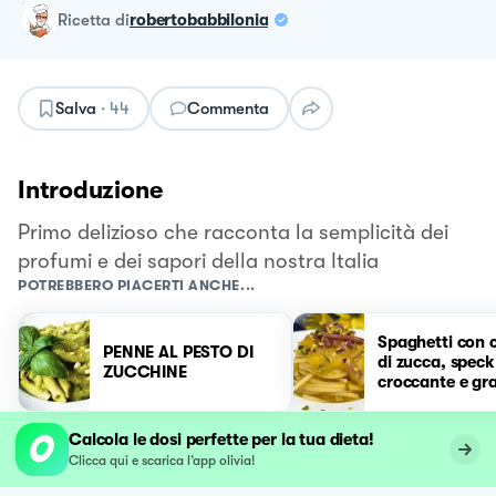
ricetta
di
robertobabbilonia
Salva
·
44
Commenta
Introduzione
Primo delizioso che racconta la semplicità dei
profumi e dei sapori della nostra Italia
POTREBBERO PIACERTI ANCHE...
Spaghetti con 
PENNE AL PESTO DI
di zucca, speck
ZUCCHINE
croccante e gra
di pistacchio
Calcola le dosi perfette per la tua dieta!
Clicca qui e scarica l’app olivia!