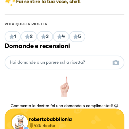
Fai sentire la tua voce, chef!
VOTA QUESTA RICETTA
1
2
3
4
5
Domande e recensioni
Commenta la ricetta: fai una domanda o complimentati! 😋
robertobabbilonia
435
ricette