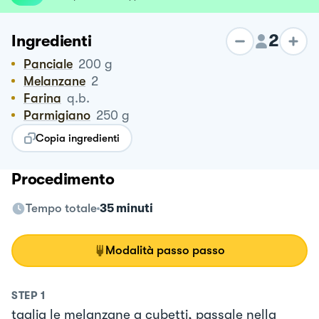
2
Ingredienti
Panciale
200
g
Melanzane
2
Farina
q.b.
Parmigiano
250
g
Copia ingredienti
Procedimento
Tempo totale
35 minuti
Modalità passo passo
STEP
1
taglia le melanzane a cubetti, passale nella