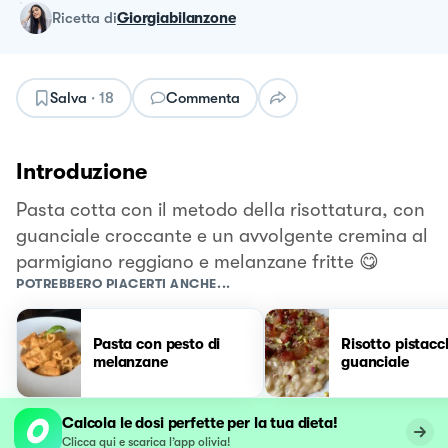
ricetta
di
Giorgiabilanzone
Salva
·
18
Commenta
Introduzione
Pasta cotta con il metodo della risottatura, con
guanciale croccante e un avvolgente cremina al
parmigiano reggiano e melanzane fritte 😋
POTREBBERO PIACERTI ANCHE...
Pasta con pesto di
Risotto pistacc
melanzane
guanciale
Calcola le dosi perfette per la tua dieta!
Clicca qui e scarica l’app olivia!