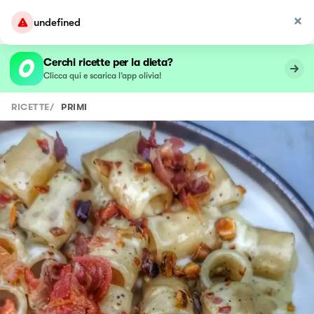
undefined
Cerchi ricette per la dieta?
Clicca qui e scarica l’app olivia!
RICETTE
/
PRIMI