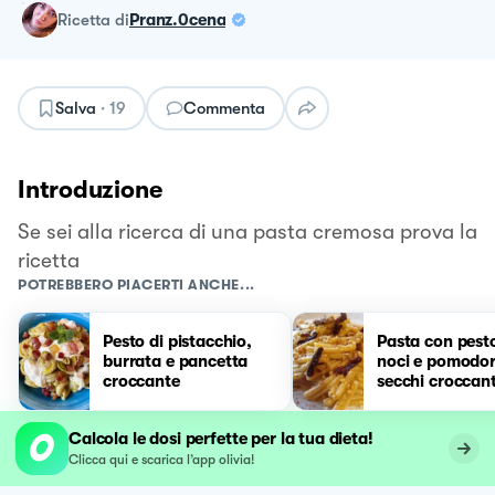
ricetta
di
Pranz.0cena
Salva
·
19
Commenta
Introduzione
Se sei alla ricerca di una pasta cremosa prova la
ricetta
POTREBBERO PIACERTI ANCHE...
Pesto di pistacchio,
Pasta con pesto
burrata e pancetta
noci e pomodor
croccante
secchi croccant
Calcola le dosi perfette per la tua dieta!
Clicca qui e scarica l’app olivia!