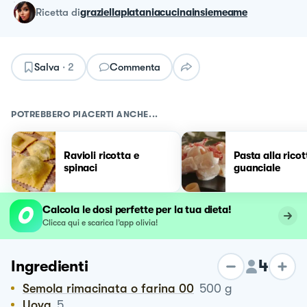
ricetta
di
graziellaplataniacucinainsiemeame
Salva
·
2
Commenta
POTREBBERO PIACERTI ANCHE...
Ravioli ricotta e
Pasta alla ricot
spinaci
guanciale
Calcola le dosi perfette per la tua dieta!
Clicca qui e scarica l’app olivia!
4
Ingredienti
Semola rimacinata o farina 00
500
g
Uova
5