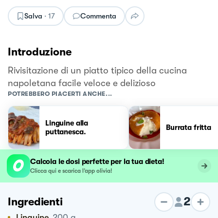
Salva
·
17
Commenta
Introduzione
Rivisitazione di un piatto tipico della cucina
napoletana facile veloce e delizioso
POTREBBERO PIACERTI ANCHE...
Linguine alla
Burrata fritta
puttanesca.
Calcola le dosi perfette per la tua dieta!
Clicca qui e scarica l’app olivia!
2
Ingredienti
Linguine
200
g