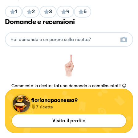
1
2
3
4
5
Domande e recensioni
Commenta la ricetta: fai una domanda o complimentati! 😋
florianapaonessa9
7
ricette
Visita il profilo