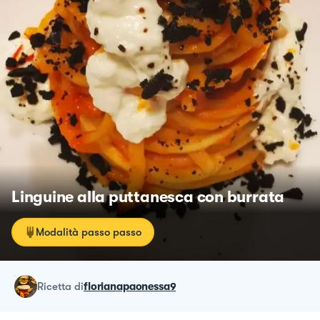
Linguine alla puttanesca con burrata
Modalità passo passo
ricetta
di
florianapaonessa9