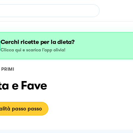
Cerchi ricette per la dieta?
Clicca qui e scarica l’app olivia!
PRIMI
ta e Fave
lità passo passo