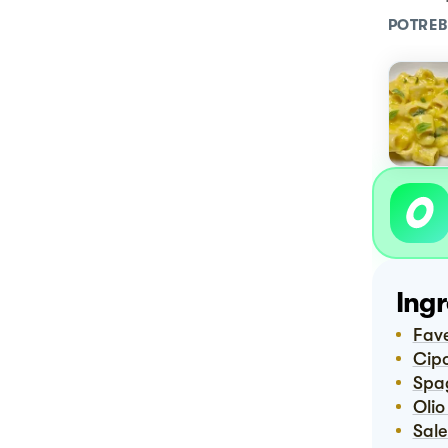
POTREB
Ingr
Fav
Ci
Spa
Ol
Sal