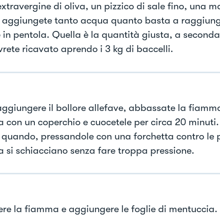
extravergine di oliva, un pizzico di sale fino, una m
 aggiungete tanto acqua quanto basta a raggiunger
e in pentola. Quella è la quantità giusta, a second
rete ricavato aprendo i 3 kg di baccelli.
aggiungere il bollore allefave, abbassate la fiamma
a con un coperchio e cuocetele per circa 20 minuti.
 quando, pressandole con una forchetta contro le p
a si schiacciano senza fare troppa pressione.
re la fiamma e aggiungere le foglie di mentuccia.