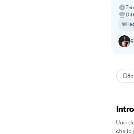
Tem
Dif
Hea
Sa
Intr
Una de
che io