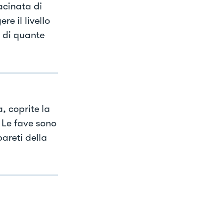
acinata di
e il livello
a di quante
, coprite la
 Le fave sono
areti della