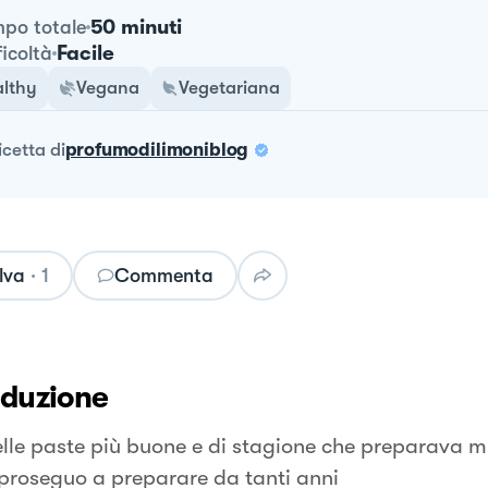
50 minuti
po totale
Facile
ficoltà
lthy
Vegana
Vegetariana
ricetta
di
profumodilimoniblog
lva
·
1
Commenta
oduzione
lle paste più buone e di stagione che preparava m
 proseguo a preparare da tanti anni