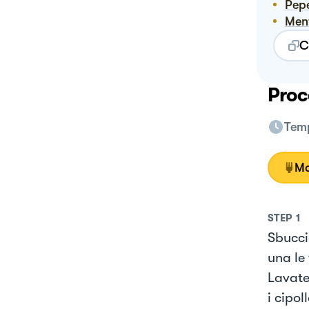
Pep
Me
C
Proc
Temp
Mo
STEP
1
Sbucci
una le
Lavate
i cipol