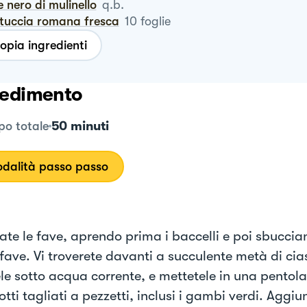
e nero di mulinello
q.b.
ntuccia romana fresca
10
foglie
opia ingredienti
edimento
50 minuti
o totale
dalità passo passo
ate le fave, aprendo prima i baccelli e poi sbucci
 fave. Vi troverete davanti a succulente metà di ci
le sotto acqua corrente, e mettetele in una pentol
lotti tagliati a pezzetti, inclusi i gambi verdi. Aggiu