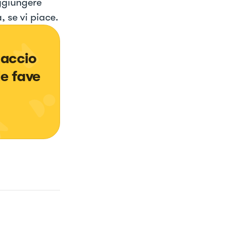
Aggiungere
 se vi piace.
Faccio 
le fave 