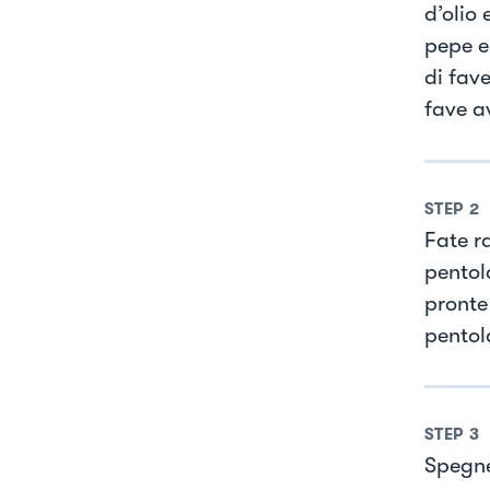
d’olio 
pepe e
di fav
fave av
STEP
2
Fate r
pentol
pronte
pentol
STEP
3
Spegne