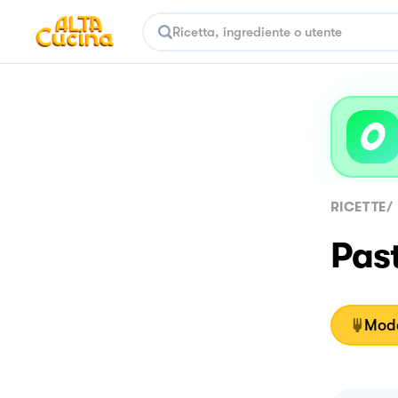
RICETTE
/
Pas
Moda