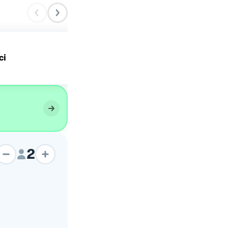
Pasta con guanciale,
ci
pecorino, fave fresche e
pepe
2