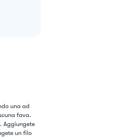
ando una ad
ascuna fava.
a. Aggiungete
ngete un filo