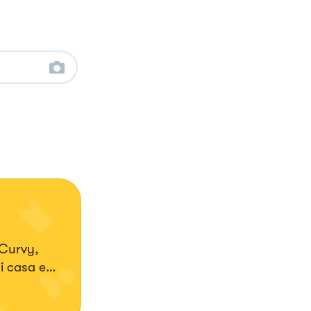
 Curvy,
i casa e
ed estera.
rry. La mia