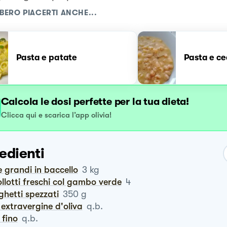
BERO PIACERTI ANCHE...
Pasta e patate
Pasta e ce
Calcola le dosi perfette per la tua dieta!
Clicca qui e scarica l’app olivia!
edienti
e grandi in baccello
3
kg
pollotti freschi col gambo verde
4
ghetti spezzati
350
g
io extravergine d'oliva
q.b.
e fino
q.b.