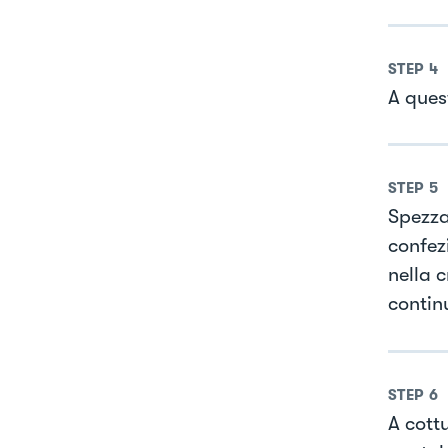
STEP
4
A ques
STEP
5
Spezza
confezi
nella 
contin
STEP
6
A cott