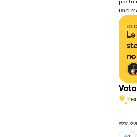
pentol
una ma
LO 
Le
st
no
Vota
Fa
VOTA QU
1