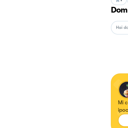
Doma
Mi 
ipoc
tutt
Mang