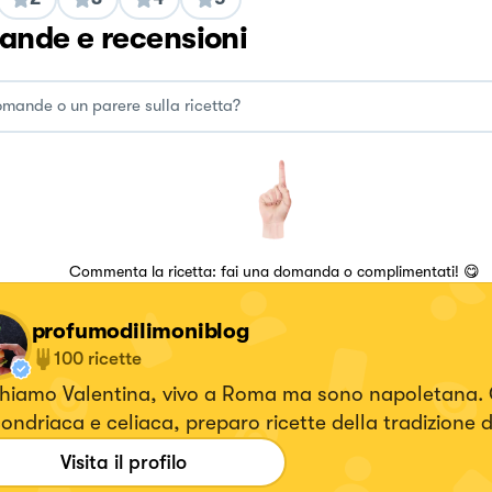
nde e recensioni
Commenta la ricetta: fai una domanda o complimentati! 😋
profumodilimoniblog
100
ricette
chiamo Valentina, vivo a Roma ma sono napoletana.
ondriaca e celiaca, preparo ricette della tradizione d
e quelle che mi incuriosiscono, della cucina italiana 
Visita il profilo
io senza glutine però cucino per onnivori, don't wo