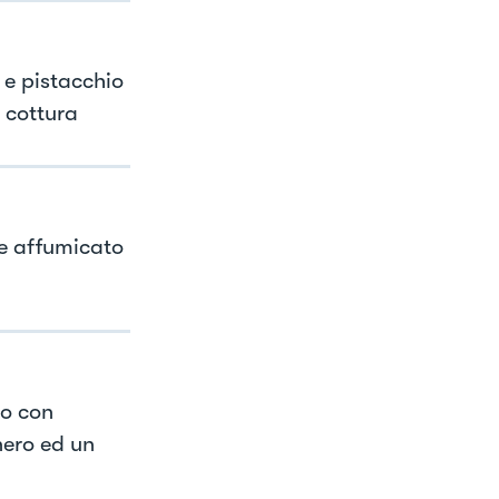
 e pistacchio
 cottura
e affumicato
mo con
nero ed un