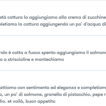
età cottura la aggiungiamo alla crema di zucchine
letiamo la cottura aggiungendo un po’ d’acqua di
ndo è cotta a fuoco spento aggiungiamo il salmon
to a striscioline e mantechiamo
iattiamo con sentimento ed eleganza e completia
a, un po’ di salmone, granella di pistacchio, pepe 
olio. et voilà, buon appetito