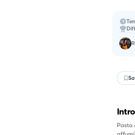
Tem
Dif
Sa
Intr
Pasta 
affumi