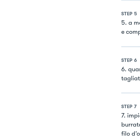
STEP
5
5. a m
e comp
STEP
6
6. qua
taglia
STEP
7
7. imp
burrat
filo d’