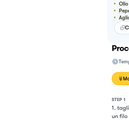
Olio
Pep
Agli
C
Proc
Temp
Mo
STEP
1
1. tagl
un filo