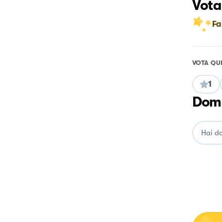
Vota
Fa
VOTA QU
1
Doma