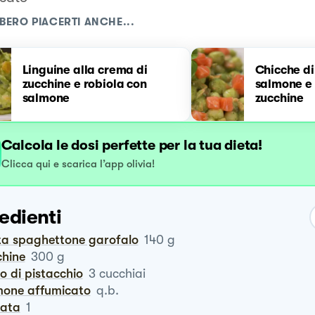
BERO PIACERTI ANCHE...
Linguine alla crema di
Chicche di
zucchine e robiola con
salmone e
salmone
zucchine
Calcola le dosi perfette per la tua dieta!
Clicca qui e scarica l’app olivia!
edienti
sta spaghettone garofalo
140
g
chine
300
g
to di pistacchio
3
cucchiai
lmone affumicato
q.b.
rata
1