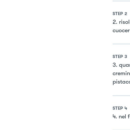
STEP
2
2. riso
cuocer
STEP
3
3. qua
cremin
pistac
STEP
4
4. nel