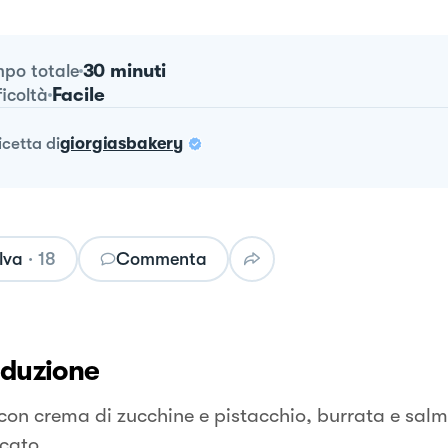
30 minuti
po totale
Facile
ficoltà
ricetta
di
giorgiasbakery
lva
·
18
Commenta
oduzione
con crema di zucchine e pistacchio, burrata e sal
cato