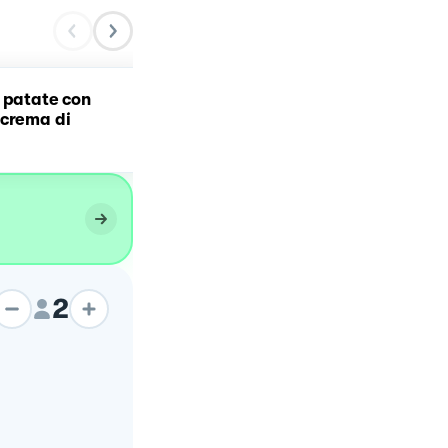
 patate con
Rigatoni con crema di
 crema di
zucchine, basilico e burr
2