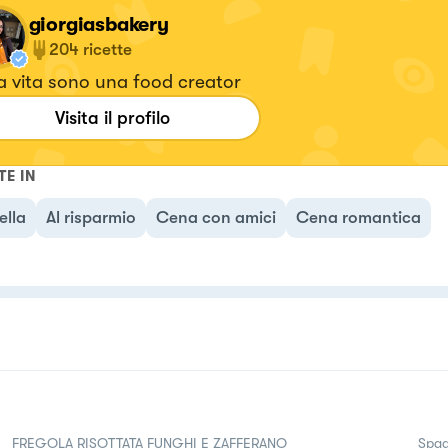
giorgiasbakery
204
ricette
a vita sono una food creator
Visita il profilo
TE IN
ella
Al risparmio
Cena con amici
Cena romantica
FREGOLA RISOTTATA FUNGHI E ZAFFERANO
Spag