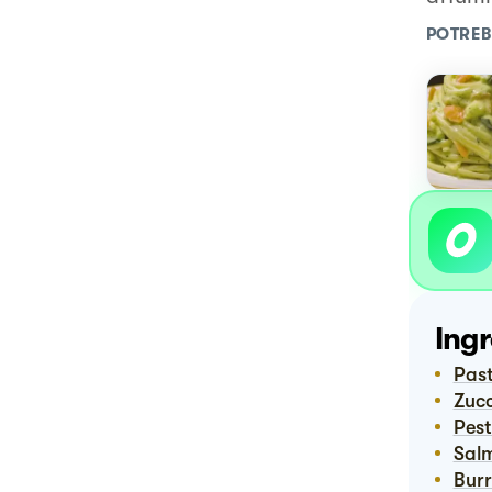
POTREB
Ingr
Pa
Zuc
Pes
Sa
Bur