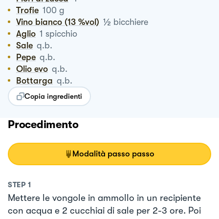
Trofie
100
g
½
Vino bianco (13 %vol)
bicchiere
Aglio
1
spicchio
Sale
q.b.
Pepe
q.b.
Olio evo
q.b.
Bottarga
q.b.
Copia ingredienti
Procedimento
Modalità passo passo
STEP
1
Mettere le vongole in ammollo in un recipiente
con acqua e 2 cucchiai di sale per 2-3 ore. Poi