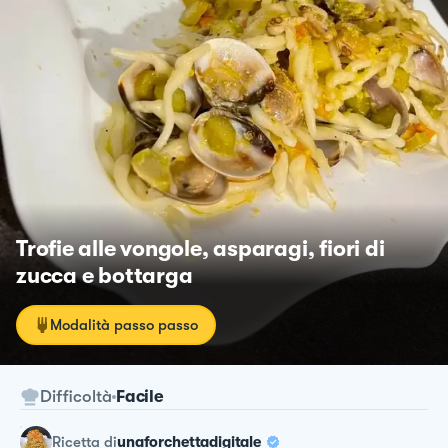
Trofie alle vongole, asparagi, fiori di
zucca e bottarga
Modalità passo passo
Difficoltà
Facile
ricetta
di
unaforchettadigitale