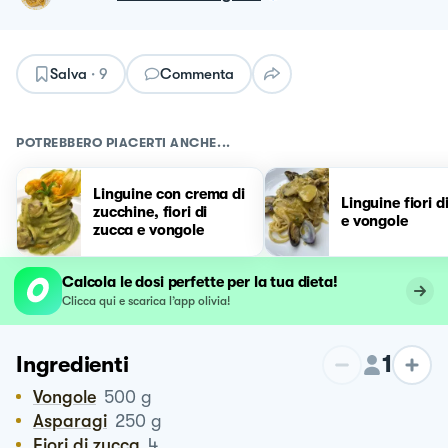
Salva
·
9
Commenta
POTREBBERO PIACERTI ANCHE...
Linguine con crema di
Linguine fiori d
zucchine, fiori di
e vongole
zucca e vongole
Calcola le dosi perfette per la tua dieta!
Clicca qui e scarica l’app olivia!
1
Ingredienti
Vongole
500
g
Asparagi
250
g
Fiori di zucca
4