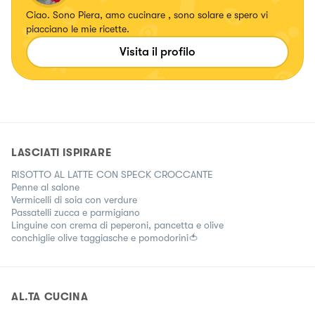
Ciao. Sono Piera, amo cucinare , sono solare e spero vi
piacciano le mie ricette.
Visita il profilo
LASCIATI ISPIRARE
RISOTTO AL LATTE CON SPECK CROCCANTE
Penne al salone
Vermicelli di soia con verdure
Passatelli zucca e parmigiano
Linguine con crema di peperoni, pancetta e olive
conchiglie olive taggiasche e pomodorini🍅
AL.TA CUCINA