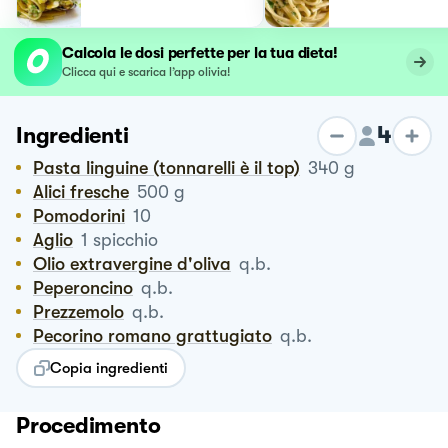
Calcola le dosi perfette per la tua dieta!
Clicca qui e scarica l’app olivia!
4
Ingredienti
Pasta linguine (tonnarelli è il top)
340
g
Alici fresche
500
g
Pomodorini
10
Aglio
1
spicchio
Olio extravergine d'oliva
q.b.
Peperoncino
q.b.
Prezzemolo
q.b.
Pecorino romano grattugiato
q.b.
Copia ingredienti
Procedimento