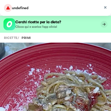
undefined
Cerchi ricette per la dieta?
Clicca qui e scarica l’app olivia!
RICETTE
/
PRIMI