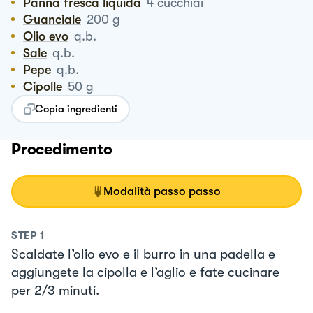
Panna fresca liquida
4
cucchiai
Guanciale
200
g
Olio evo
q.b.
Sale
q.b.
Pepe
q.b.
Cipolle
50
g
Copia ingredienti
Procedimento
Modalità passo passo
STEP
1
Scaldate l’olio evo e il burro in una padella e
aggiungete la cipolla e l’aglio e fate cucinare
per 2/3 minuti.