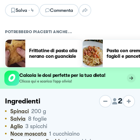
Salva
·
4
Commenta
POTREBBERO PIACERTI ANCHE...
Frittatine di pasta alla
Pasta con crem
nerano con guanciale
fagioli e pance
Calcola le dosi perfette per la tua dieta!
Clicca qui e scarica l’app olivia!
2
Ingredienti
Spinaci
200
g
Salvia
8
foglie
Aglio
3
spicchi
Noce moscata
1
cucchiaino