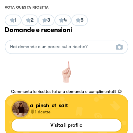
VOTA QUESTA RICETTA
1
2
3
4
5
Domande e recensioni
Commenta la ricetta: fai una domanda o complimentati! 😋
a_pinch_of_salt
1
ricette
Visita il profilo