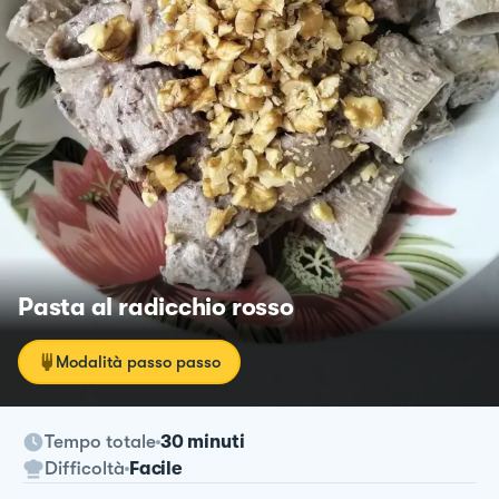
Pasta al radicchio rosso
Modalità passo passo
Tempo totale
30 minuti
Difficoltà
Facile