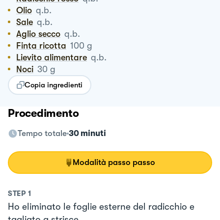
Olio
q.b.
Sale
q.b.
Aglio secco
q.b.
Finta ricotta
100
g
Lievito alimentare
q.b.
Noci
30
g
Copia ingredienti
Procedimento
Tempo totale
30 minuti
Modalità passo passo
STEP
1
Ho eliminato le foglie esterne del radicchio e
tagliato a strisce.