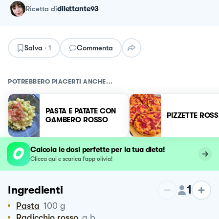
ricetta
di
dilettante93
Salva
·
1
Commenta
POTREBBERO PIACERTI ANCHE...
PASTA E PATATE CON
PIZZETTE ROSS
GAMBERO ROSSO
Calcola le dosi perfette per la tua dieta!
Clicca qui e scarica l’app olivia!
1
Ingredienti
Pasta
100
g
Radicchio rosso
q.b.