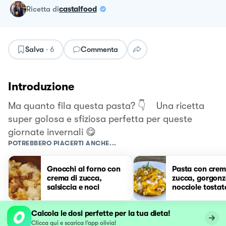
ricetta
di
castalfood
Salva
·
6
Commenta
Introduzione
Ma quanto fila questa pasta? 👇 Una ricetta
super golosa e sfiziosa perfetta per queste
giornate invernali 😋
POTREBBERO PIACERTI ANCHE...
Gnocchi al forno con
Pasta con crem
crema di zucca,
zucca, gorgonz
salsiccia e noci
nocciole tostat
Calcola le dosi perfette per la tua dieta!
Clicca qui e scarica l’app olivia!