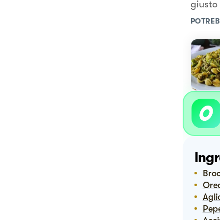
giusto
POTREB
Ingr
Bro
Or
Agli
Pep