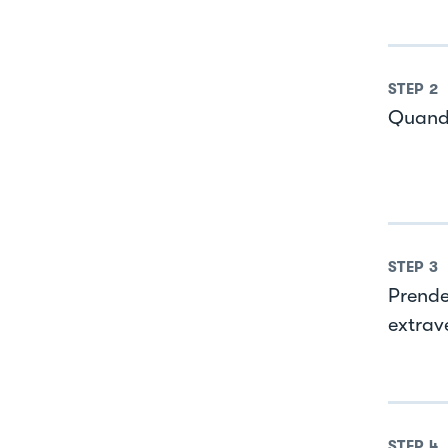
STEP
2
Quando
STEP
3
Prende
extrav
STEP
4