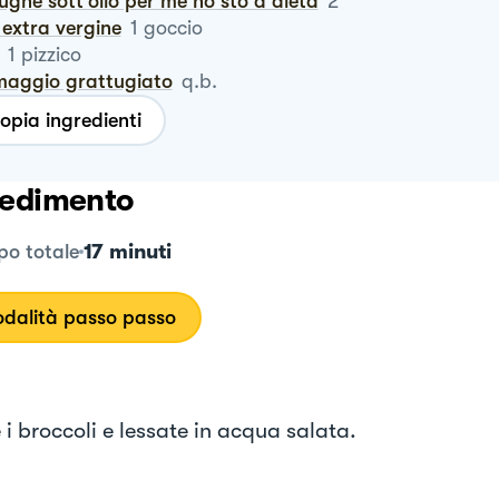
iughe sott’olio per me no sto a dieta
2
io extra vergine
1
goccio
1
pizzico
rmaggio grattugiato
q.b.
opia ingredienti
edimento
17 minuti
o totale
dalità passo passo
i broccoli e lessate in acqua salata.