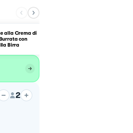
e alla Crema di
 Burrata con
Orecchiette ai broccoli 🥦
lla Birra
2