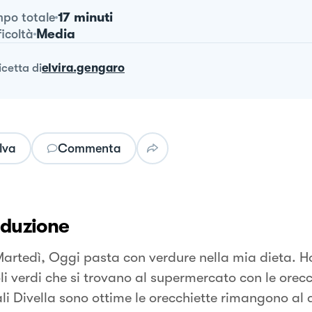
17 minuti
po totale
Media
ficoltà
ricetta
di
elvira.gengaro
lva
Commenta
oduzione
artedì, Oggi pasta con verdure nella mia dieta. Ho
li verdi che si trovano al supermercato con le orecc
ali Divella sono ottime le orecchiette rimangono al 