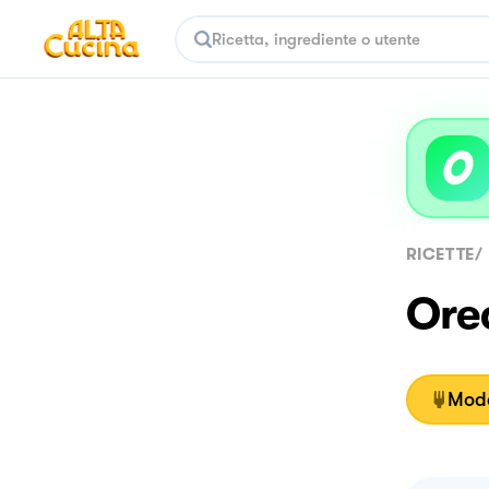
RICETTE
/
Orec
Moda