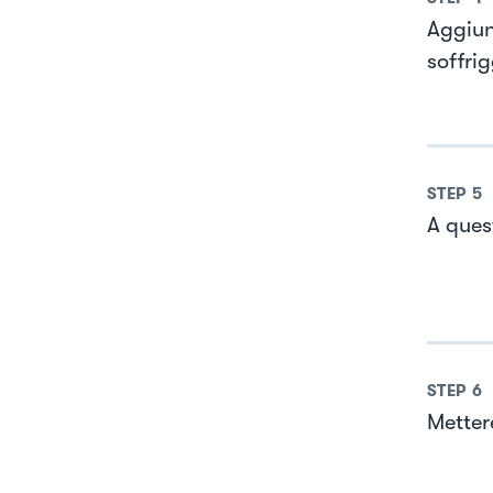
Aggiun
soffrig
STEP
5
A ques
STEP
6
Metter