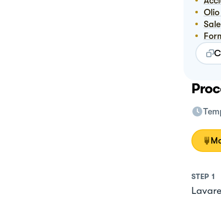
Acc
Ol
Sale
Fo
C
Proc
Temp
Mo
STEP
1
Lavare 