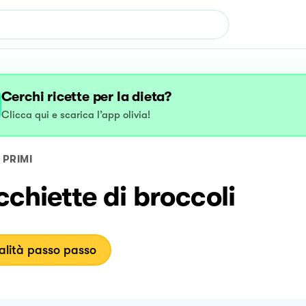
Cerchi ricette per la dieta?
Clicca qui e scarica l’app olivia!
PRIMI
chiette di broccoli
lità passo passo