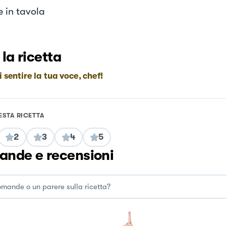
e in tavola
 la ricetta
i sentire la tua voce, chef!
ESTA RICETTA
2
3
4
5
nde e recensioni