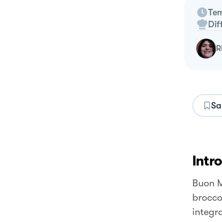
Tem
Dif
Sa
Intr
Buon M
brocco
integr