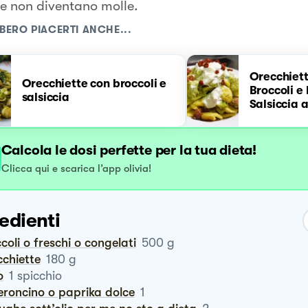
 e non diventano molle.
BERO PIACERTI ANCHE...
Orecchiett
Orecchiette con broccoli e
Broccoli e
salsiccia
Salsiccia a
Calcola le dosi perfette per la tua dieta!
Clicca qui e scarica l’app olivia!
edienti
ccoli o freschi o congelati
500
g
ecchiette
180
g
o
1
spicchio
eroncino o paprika dolce
1