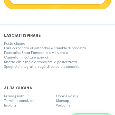
fantasia e di bontà" Se cerchi qualcosa di diverso mi hai
trovato! 🤗
LASCIATI ISPIRARE
Pasta giugno
Fake carbonara al pistacchio e crumble di pancetta
Fettuccine Salsa Pomodoro e Mozzarella
Cannelloni ricotta e spinaci
Risotto alle ciliegie e stracciatella pastorizzata
Spaghetti integrali al ragù di polpo e pistacchio
AL.TA CUCINA
Privacy Policy
Cookie Policy
Termini e condizioni
Sitemap
Esplora
Welcome