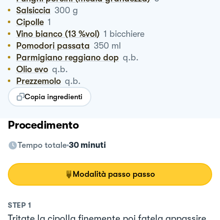
Salsiccia
300
g
Cipolle
1
Vino bianco (13 %vol)
1
bicchiere
Pomodori passata
350
ml
Parmigiano reggiano dop
q.b.
Olio evo
q.b.
Prezzemolo
q.b.
Copia ingredienti
Procedimento
Tempo totale
30 minuti
Modalità passo passo
STEP
1
Tritate la cipolla finemente poi fatela appassire