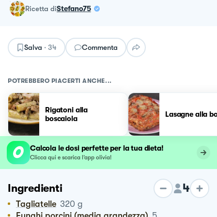
ricetta
di
Stefano75
Salva
·
34
Commenta
POTREBBERO PIACERTI ANCHE...
Rigatoni alla
Lasagne alla b
boscaiola
Calcola le dosi perfette per la tua dieta!
Clicca qui e scarica l’app olivia!
4
Ingredienti
Tagliatelle
320
g
Funghi porcini (media grandezza)
5