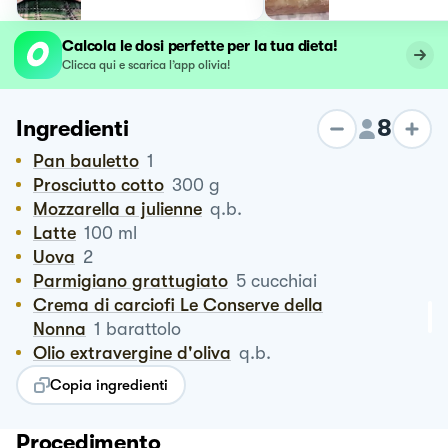
Calcola le dosi perfette per la tua dieta!
Clicca qui e scarica l’app olivia!
8
Ingredienti
Pan bauletto
1
Prosciutto cotto
300
g
Mozzarella a julienne
q.b.
Latte
100
ml
Uova
2
Parmigiano grattugiato
5
cucchiai
Crema di carciofi Le Conserve della
Nonna
1
barattolo
Olio extravergine d'oliva
q.b.
Copia ingredienti
Procedimento