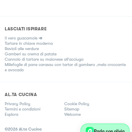
LASCIATI ISPIRARE
Il vero guacamole 🥑
Tartare in chiave moderna
Ravioli alle verdure
Gamberi su crema di patate
Cannolo di tartare su maionese all'acciuga
Millefoglie di pane carasau con tartar di gambero ,mela croccante
e avocado
AL.TA CUCINA
Privacy Policy
Cookie Policy
Termini e condizioni
Sitemap
Esplora
Welcome
©
2026
Al.ta Cucina
Parla con olivia