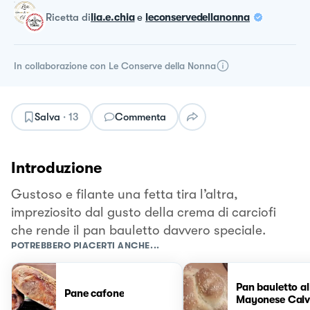
ricetta
di
lia.e.chia
e
leconservedellanonna
In collaborazione con
Le Conserve della Nonna
Salva
·
13
Commenta
Introduzione
Gustoso e filante una fetta tira l’altra,
impreziosito dal gusto della crema di carciofi
che rende il pan bauletto davvero speciale.
POTREBBERO PIACERTI ANCHE...
Pan bauletto al
Pane cafone
Mayonese Calv