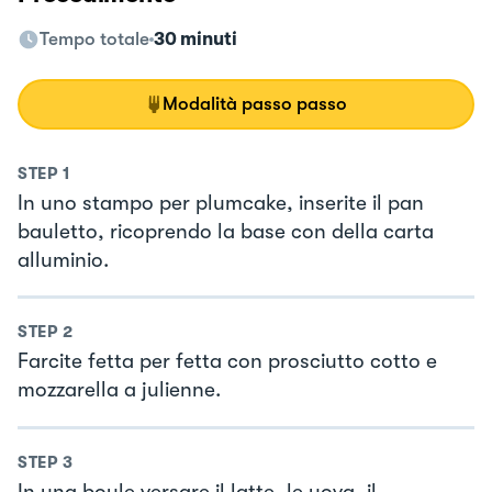
Tempo totale
30 minuti
Modalità passo passo
STEP
1
In uno stampo per plumcake, inserite il pan
bauletto, ricoprendo la base con della carta
alluminio.
STEP
2
Farcite fetta per fetta con prosciutto cotto e
mozzarella a julienne.
STEP
3
In una boule versare il latte, le uova, il