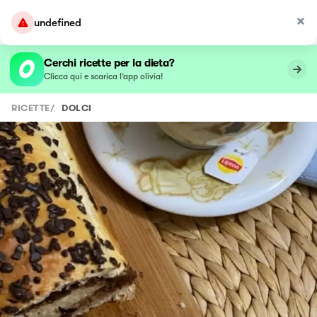
undefined
Cerchi ricette per la dieta?
Clicca qui e scarica l’app olivia!
RICETTE
/
DOLCI