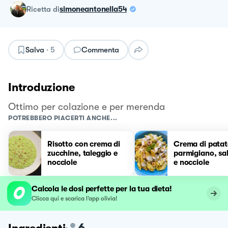
ricetta
di
simoneantonella54
Salva
·
5
Commenta
Introduzione
Ottimo per colazione e per merenda
POTREBBERO PIACERTI ANCHE...
Risotto con crema di
Crema di patat
zucchine, taleggio e
parmigiano, sal
nocciole
e nocciole
Calcola le dosi perfette per la tua dieta!
Clicca qui e scarica l’app olivia!
6