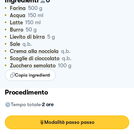
Ingredienti
Farina
500
g
Acqua
150
ml
Latte
150
ml
Burro
50
g
Lievito di birra
5
g
Sale
q.b.
Crema alla nocciola
q.b.
Scaglie di cioccolato
q.b.
Zucchero semolato
100
g
Copia ingredienti
Procedimento
Tempo totale
2 ore
Modalità passo passo