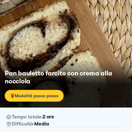
Pan bauletto farcito con crema alla
nocciola
Modalità passo passo
Tempo totale
2 ore
Difficoltà
Media