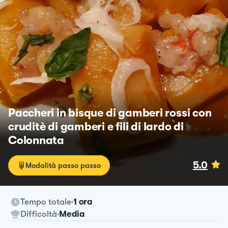
Paccheri in bisque di gamberi rossi con
cruditè di gamberi e fili di lardo di
Colonnata
5.0
Modalità passo passo
Tempo totale
1 ora
Difficoltà
Media