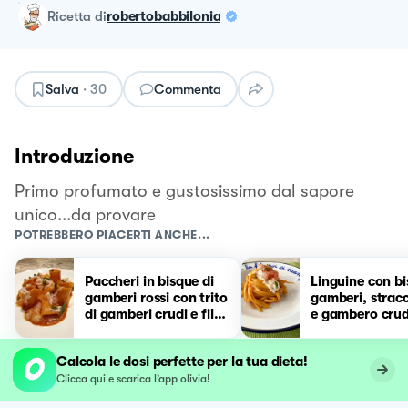
ricetta
di
robertobabbilonia
Salva
·
30
Commenta
Introduzione
Primo profumato e gustosissimo dal sapore
unico...da provare
POTREBBERO PIACERTI ANCHE...
Paccheri in bisque di
Linguine con bi
gamberi rossi con trito
gamberi, stracc
di gamberi crudi e fili
e gambero crud
di lardo di Colonnata
Calcola le dosi perfette per la tua dieta!
Clicca qui e scarica l’app olivia!