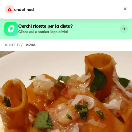
undefined
Cerchi ricette per la dieta?
Clicca qui e scarica l’app olivia!
RICETTE
/
PRIMI