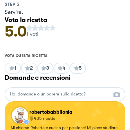
STEP
5
Servire.
Vota la ricetta
5.0
1
voti
VOTA QUESTA RICETTA
1
2
3
4
5
Domande e recensioni
robertobabbilonia
435
ricette
Mi chiamo Roberto e cucino per passione! Mi piace studiare,