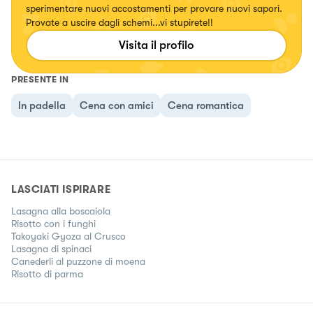
sperimentare nuovi accostamenti per provare nuovi sapori.
Provate a uscire dagli schemi...vi stupirete!!
Visita il profilo
PRESENTE IN
In padella
Cena con amici
Cena romantica
LASCIATI ISPIRARE
Lasagna alla boscaiola
Risotto con i funghi
Takoyaki Gyoza al Crusco
Lasagna di spinaci
Canederli al puzzone di moena
Risotto di parma