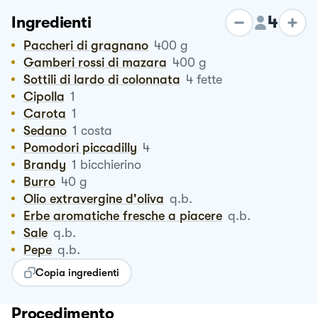
4
Ingredienti
Paccheri di gragnano
400
g
Gamberi rossi di mazara
400
g
Sottili di lardo di colonnata
4
fette
Cipolla
1
Carota
1
Sedano
1
costa
Pomodori piccadilly
4
Brandy
1
bicchierino
Burro
40
g
Olio extravergine d'oliva
q.b.
Erbe aromatiche fresche a piacere
q.b.
Sale
q.b.
Pepe
q.b.
Copia ingredienti
Procedimento