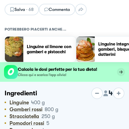
Salva
·
68
Commenta
POTREBBERO PIACERTI ANCHE...
Linguine integr
Linguine al limone con
gamberi, bisqu
gamberi e pistacchi
datterini
Calcola le dosi perfette per la tua dieta!
Clicca qui e scarica l’app olivia!
4
Ingredienti
Linguine
400
g
Gamberi rossi
800
g
Stracciatella
250
g
Pomodori rossi
5