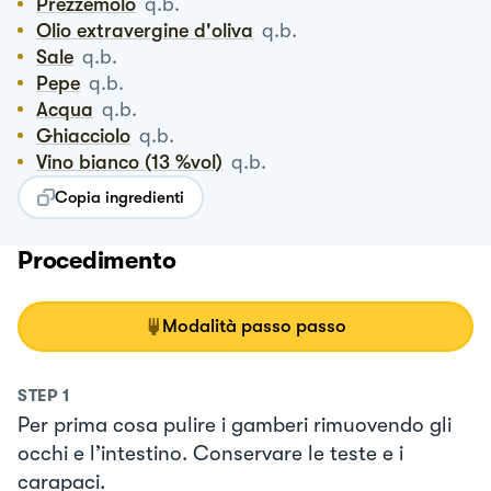
Prezzemolo
q.b.
Olio extravergine d'oliva
q.b.
Sale
q.b.
Pepe
q.b.
Acqua
q.b.
Ghiacciolo
q.b.
Vino bianco (13 %vol)
q.b.
Copia ingredienti
Procedimento
Modalità passo passo
STEP
1
Per prima cosa pulire i gamberi rimuovendo gli
occhi e l’intestino. Conservare le teste e i
carapaci.