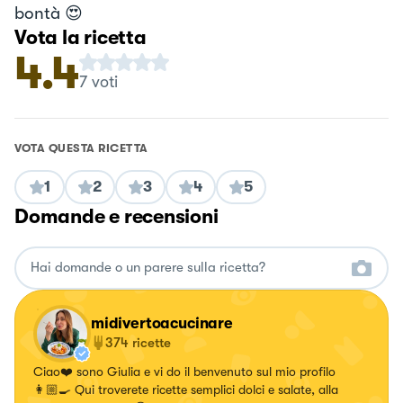
bontà 😍
Vota la ricetta
4.4
7
voti
VOTA QUESTA RICETTA
1
2
3
4
5
Domande e recensioni
midivertoacucinare
374
ricette
Ciao❤️ sono Giulia e vi do il benvenuto sul mio profilo
👩🏼‍🍳 Qui troverete ricette semplici dolci e salate, alla