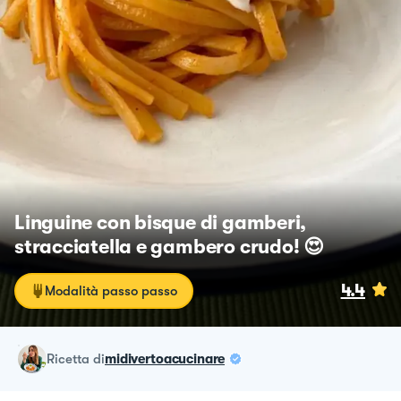
Linguine con bisque di gamberi,
stracciatella e gambero crudo! 😍
4.4
Modalità passo passo
ricetta
di
midivertoacucinare