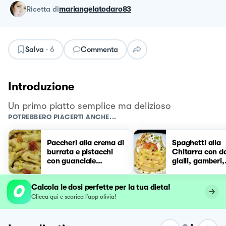
ricetta
di
mariangelatodaro83
Salva
·
6
Commenta
Introduzione
Un primo piatto semplice ma delizioso
POTREBBERO PIACERTI ANCHE...
Paccheri alla crema di
Spaghetti alla
burrata e pistacchi
Chitarra con da
con guanciale
gialli, gamberi,
croccante
burrata e pista
Calcola le dosi perfette per la tua dieta!
Clicca qui e scarica l’app olivia!