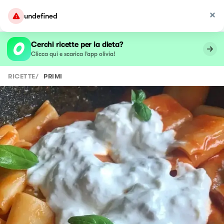
undefined
Cerchi ricette per la dieta?
Clicca qui e scarica l’app olivia!
RICETTE
/
PRIMI