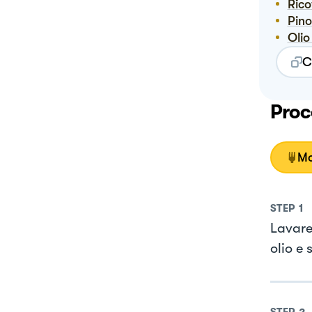
Ric
Pino
Oli
C
Proc
Mo
STEP
1
Lavare 
olio e 
STEP
2