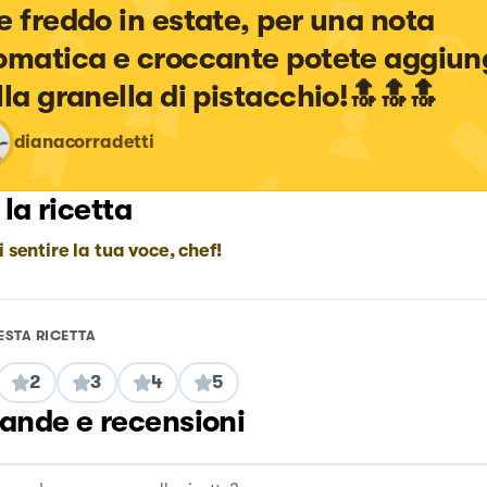
e freddo in estate, per una nota 
omatica e croccante potete aggiun
lla granella di pistacchio!🔝🔝🔝
dianacorradetti
 la ricetta
i sentire la tua voce, chef!
ESTA RICETTA
2
3
4
5
nde e recensioni