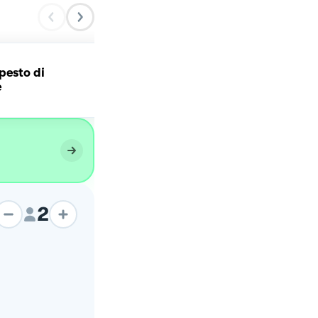
Calamarata con ricotta,
pesto di
pesto di basilico, provola
e
datterini gialli.
2