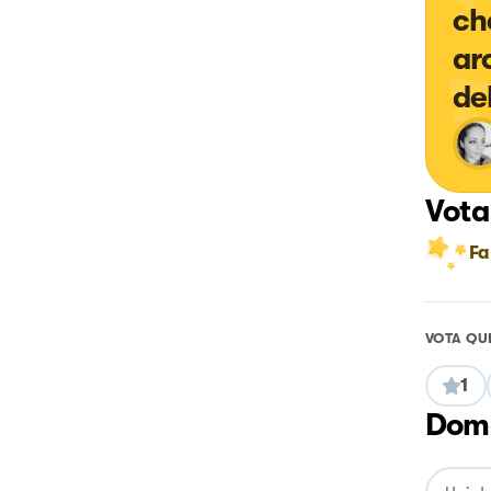
ch
ar
de
Vota
Fa
VOTA QU
1
Doma