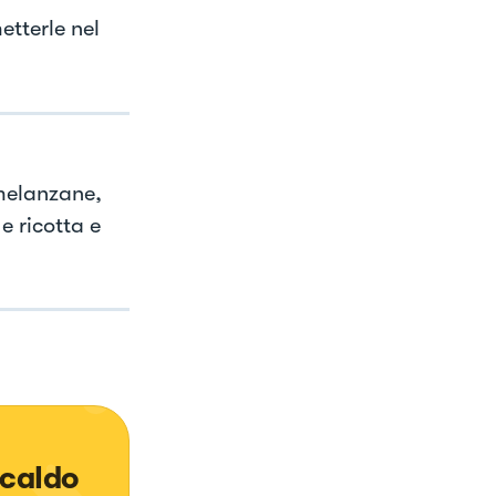
etterle nel
 melanzane,
e ricotta e
 caldo 