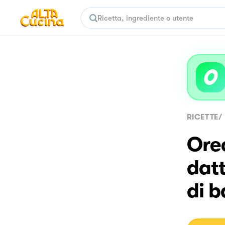
RICETTE
/
Orec
datt
di b