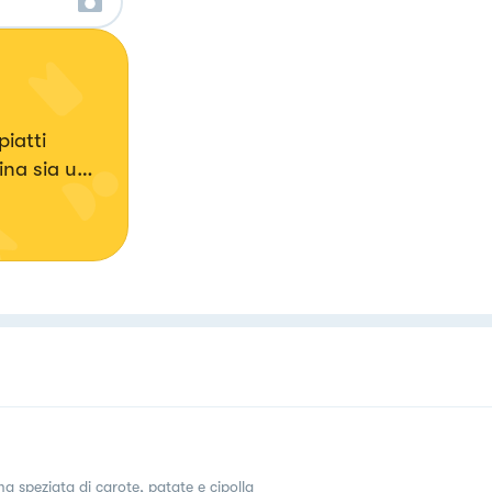
iatti
ina sia una
a💖
a speziata di carote, patate e cipolla