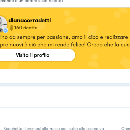
dianacorradetti
160
ricette
no da sempre per passione, amo il cibo e realizzare p
re nuovi è ciò che mi rende felice! Credo che la cuc
e espressioni artistiche più densa di amore che esist
Visita il profilo
ps://www.instagram.com/dianacor14/
Spaghettoni cremosi alla zucca con salsa alla scamorza
Crem