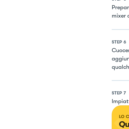
Prepar
mixer c
STEP
6
Cuocer
aggiung
qualch
STEP
7
Impiat
LO 
Qu