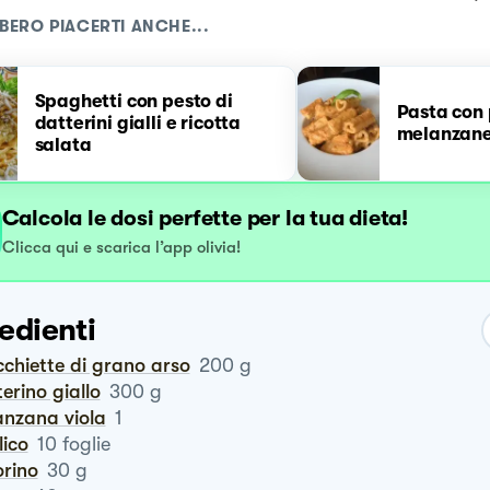
BERO PIACERTI ANCHE...
Spaghetti con pesto di
Pasta con 
datterini gialli e ricotta
melanzan
salata
Calcola le dosi perfette per la tua dieta!
Clicca qui e scarica l’app olivia!
edienti
ecchiette di grano arso
200
g
terino giallo
300
g
lanzana viola
1
ilico
10
foglie
orino
30
g