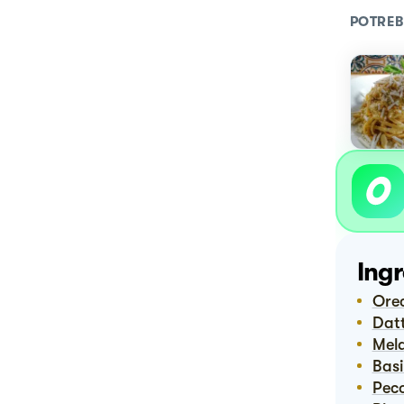
POTREB
Ingr
Or
Dat
Me
Bas
Pec