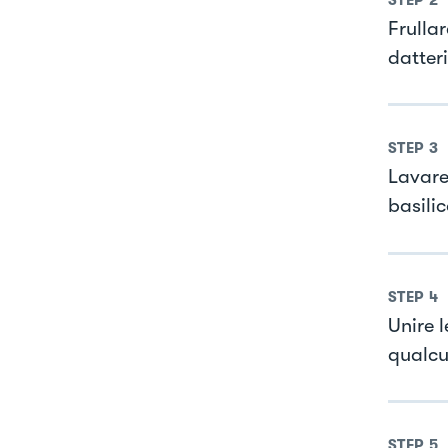
Frulla
datteri
STEP
3
Lavare 
basilic
STEP
4
Unire 
qualcu
STEP
5