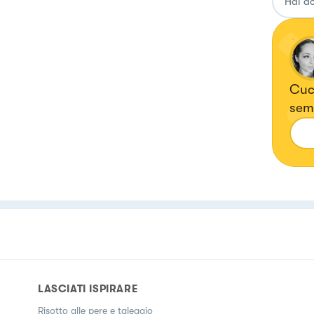
Cuci
semp
dell
htt
LASCIATI ISPIRARE
Risotto alle pere e taleggio