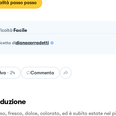
lità passo passo
Facile
ficoltà
ricetta
di
dianacorradetti
lva
·
24
Commenta
oduzione
o, fresco, dolce, colorato, ed è subito estate nel p