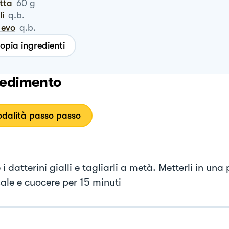
otta
60
g
li
q.b.
o evo
q.b.
opia ingredienti
edimento
dalità passo passo
i datterini gialli e tagliarli a metà. Metterli in una
sale e cuocere per 15 minuti