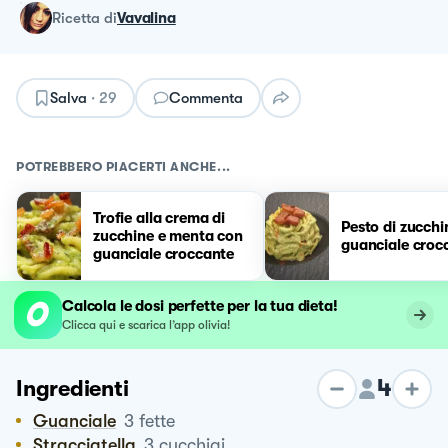
ricetta
di
Vavalina
Salva
·
29
Commenta
POTREBBERO PIACERTI ANCHE...
Trofie alla crema di
Pesto di zucchi
zucchine e menta con
guanciale croc
guanciale croccante
Calcola le dosi perfette per la tua dieta!
Clicca qui e scarica l’app olivia!
4
Ingredienti
Guanciale
3
fette
Stracciatella
3
cucchiai