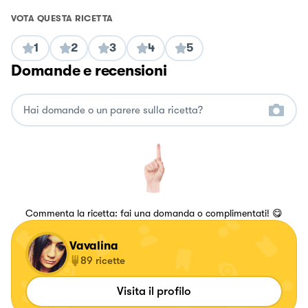
VOTA QUESTA RICETTA
1
2
3
4
5
Domande e recensioni
Commenta la ricetta: fai una domanda o complimentati! 😋
Vavalina
89
ricette
Visita il profilo