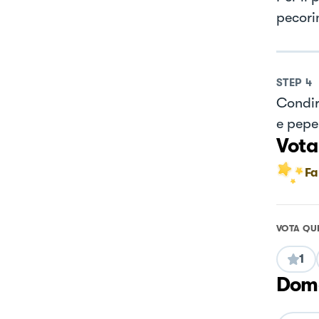
pecori
STEP
4
Condire
e pepe
Vota
Fa
VOTA QU
1
Doma