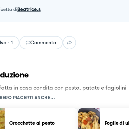
ricetta
di
Beatrice.s
lva
·
1
Commenta
oduzione
fatta in casa condita con pesto, patate e fagiolini
BERO PIACERTI ANCHE...
Crocchette al pesto
Foglie di 