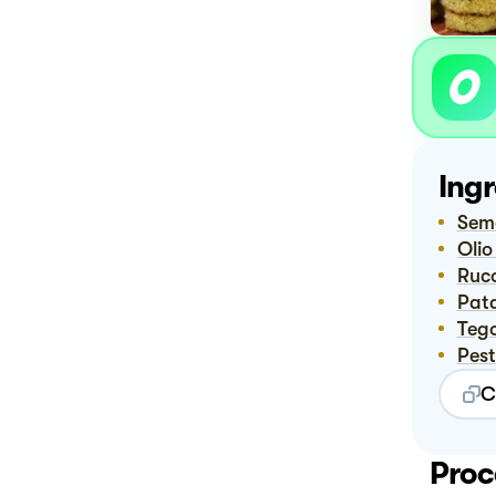
Ingr
Sem
Oli
Ruc
Pa
Teg
Pes
C
Proc