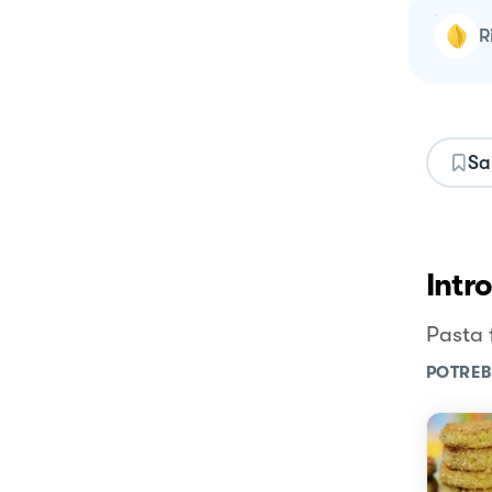
Sa
Intr
Pasta 
POTREB