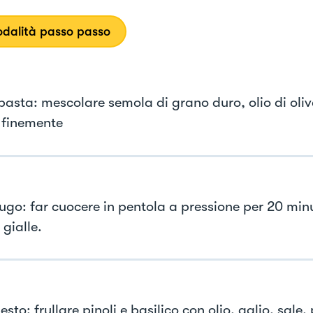
dalità passo passo
 pasta: mescolare semola di grano duro, olio di oliv
a finemente
sugo: far cuocere in pentola a pressione per 20 minu
gialle.
pesto: frullare pinoli e basilico con olio, aglio, sale,