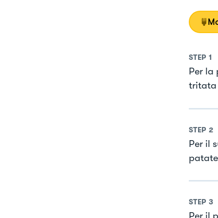
Mo
STEP
1
Per la
tritat
STEP
2
Per il 
patate 
STEP
3
Per il 