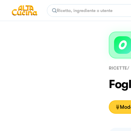
RICETTE
/
Fogl
Moda