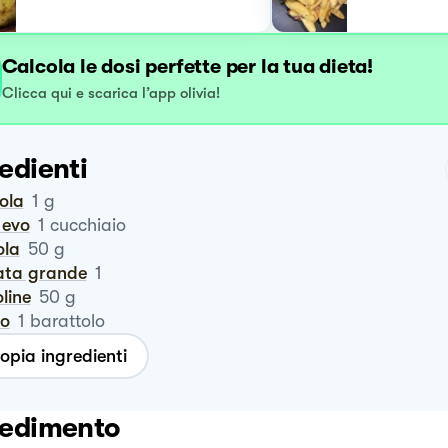
Calcola le dosi perfette per la tua dieta!
Clicca qui e scarica l’app olivia!
edienti
ola
1
g
o evo
1
cucchiaio
ola
50
g
tata grande
1
oline
50
g
to
1
barattolo
opia ingredienti
edimento