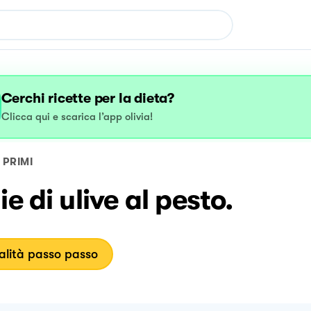
Cerchi ricette per la dieta?
Clicca qui e scarica l’app olivia!
PRIMI
ie di ulive al pesto.
lità passo passo