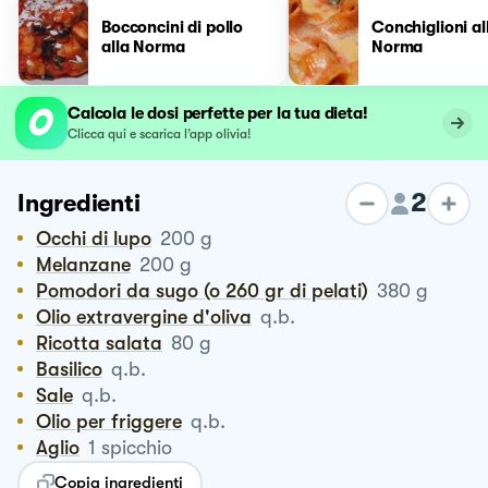
Bocconcini di pollo
Conchiglioni al
alla Norma
Norma
Calcola le dosi perfette per la tua dieta!
Clicca qui e scarica l’app olivia!
2
Ingredienti
Occhi di lupo
200
g
Melanzane
200
g
Pomodori da sugo (o 260 gr di pelati)
380
g
Olio extravergine d'oliva
q.b.
Ricotta salata
80
g
Basilico
q.b.
Sale
q.b.
Olio per friggere
q.b.
Aglio
1
spicchio
Copia ingredienti