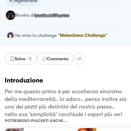
Vegetariana
ricetta
di
ipasticcidililyeteo
Ha vinto la challenge
"
MelanSana Challenge
"
Salva
·
5
Commenta
Introduzione
Per me questo primo è per eccellenza sinonimo
della mediterraneità.. lo adoro.. penso inoltre sia
uno dei piatti più distintivi del nostro paese..
nella sua ‘semplicità’ racchiude i sapori più veri
POTREBBERO PIACERTI ANCHE...