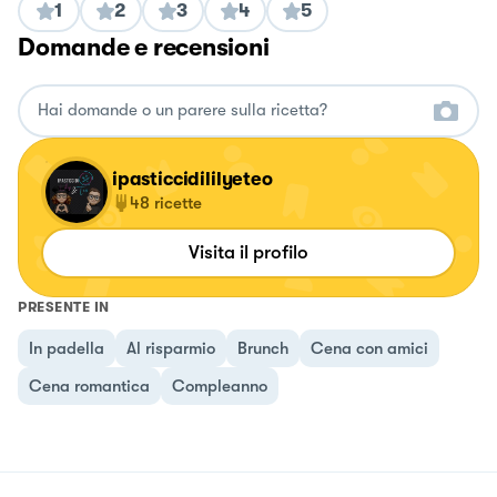
1
2
3
4
5
Domande e recensioni
ipasticcidililyeteo
48
ricette
Visita il profilo
PRESENTE IN
In padella
Al risparmio
Brunch
Cena con amici
Cena romantica
Compleanno