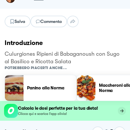
Salva
Commenta
Introduzione
Culurgiones Ripieni di Babaganoush con Sugo
al Basilico e Ricotta Salata
POTREBBERO PIACERTI ANCHE...
Maccheroni all
Panino alla Norma
Norma
Calcola le dosi perfette per la tua dieta!
Clicca qui e scarica l’app olivia!