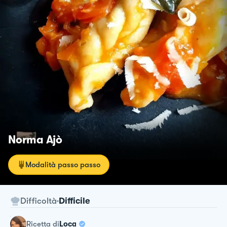
Norma Ajò
Modalità passo passo
Difficoltà
Difficile
ricetta
di
Loca