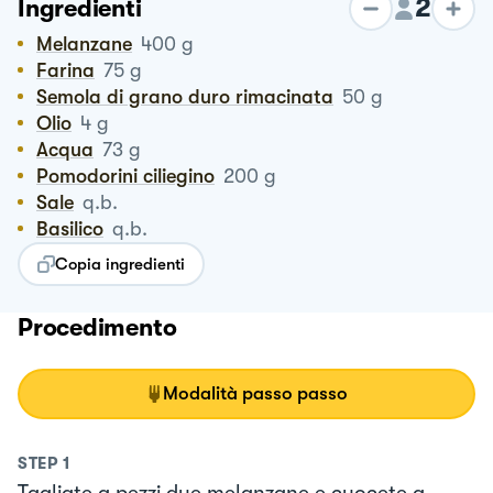
2
Ingredienti
Melanzane
400
g
Farina
75
g
Semola di grano duro rimacinata
50
g
Olio
4
g
Acqua
73
g
Pomodorini ciliegino
200
g
Sale
q.b.
Basilico
q.b.
Copia ingredienti
Procedimento
Modalità passo passo
STEP
1
Tagliate a pezzi due melanzane e cuocete a