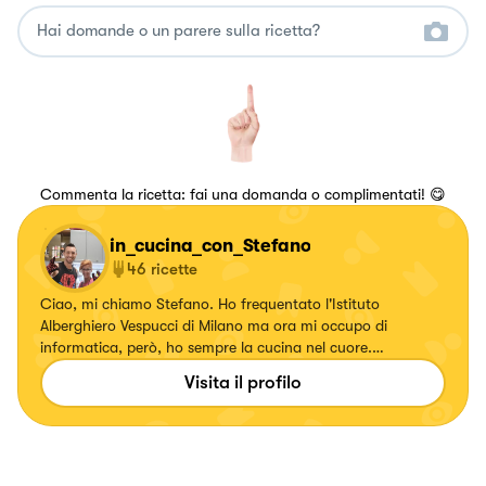
Commenta la ricetta: fai una domanda o complimentati! 😋
in_cucina_con_Stefano
46
ricette
Ciao, mi chiamo Stefano. Ho frequentato l'Istituto
Alberghiero Vespucci di Milano ma ora mi occupo di
informatica, però, ho sempre la cucina nel cuore.
Recentemente ho scritto questa frase ..."voglio essere libero
Visita il profilo
di fare, creare e sperimentare. Questa è la mia idea di
cucina" 😉😊