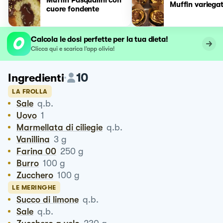
Muffin variega
cuore fondente
Calcola le dosi perfette per la tua dieta!
Clicca qui e scarica l’app olivia!
10
Ingredienti
LA FROLLA
Sale
q.b.
Uovo
1
Marmellata di ciliegie
q.b.
Vanillina
3
g
Farina 00
250
g
Burro
100
g
Zucchero
100
g
LE MERINGHE
Succo di limone
q.b.
Sale
q.b.