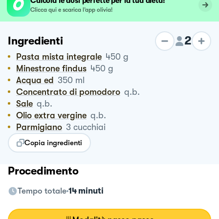
Calcola le dosi perfette per la tua dieta!
Clicca qui e scarica l’app olivia!
2
Ingredienti
Pasta mista integrale
450
g
Minestrone findus
450
g
Acqua ed
350
ml
Concentrato di pomodoro
q.b.
Sale
q.b.
Olio extra vergine
q.b.
Parmigiano
3
cucchiai
Copia ingredienti
Procedimento
Tempo totale
14 minuti