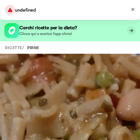
undefined
Cerchi ricette per la dieta?
Clicca qui e scarica l’app olivia!
RICETTE
/
PRIMI