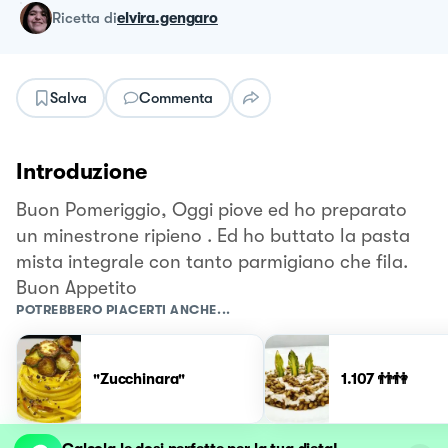
ricetta
di
elvira.gengaro
Salva
Commenta
Introduzione
Buon Pomeriggio, Oggi piove ed ho preparato
un minestrone ripieno . Ed ho buttato la pasta
mista integrale con tanto parmigiano che fila.
Buon Appetito
POTREBBERO PIACERTI ANCHE...
"Zucchinara"
1.107 👬👫