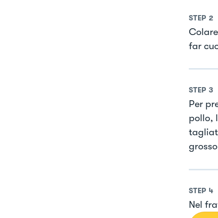
STEP
2
Colare
far cu
STEP
3
Per pr
pollo, 
taglia
grosso
STEP
4
Nel fra