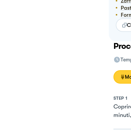
Zaf
Pas
For
C
Proc
Temp
Mo
STEP
1
Coprire
minuti,