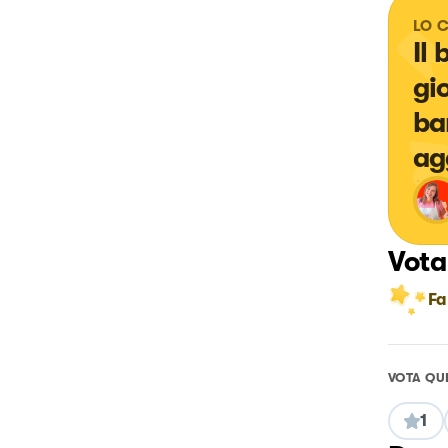
LO 
Il
gi
ba
ag
Vota
Fa
VOTA QU
1