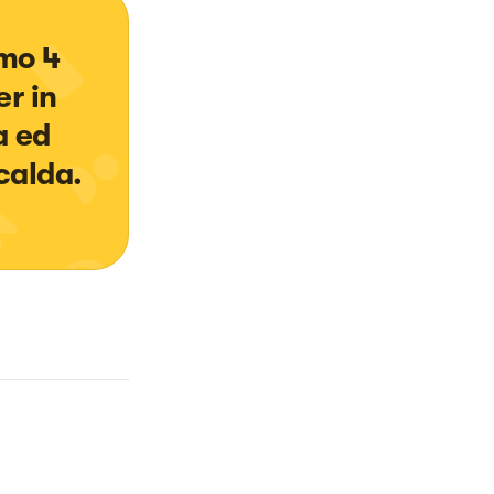
mo 4 
r in 
a ed 
calda.