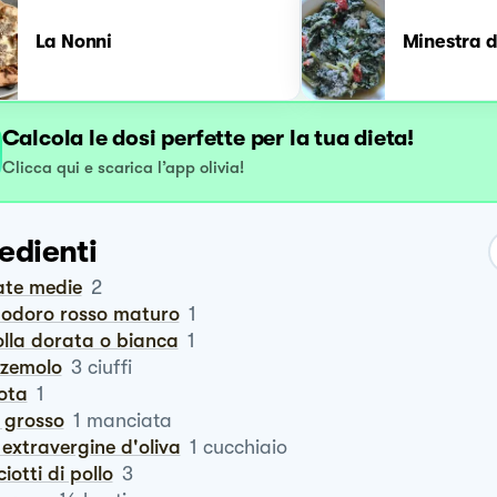
La Nonni
Minestra di
Calcola le dosi perfette per la tua dieta!
Clicca qui e scarica l’app olivia!
edienti
ate medie
2
modoro rosso maturo
1
polla dorata o bianca
1
zzemolo
3
ciuffi
rota
1
e grosso
1
manciata
io extravergine d'oliva
1
cucchiaio
ciotti di pollo
3