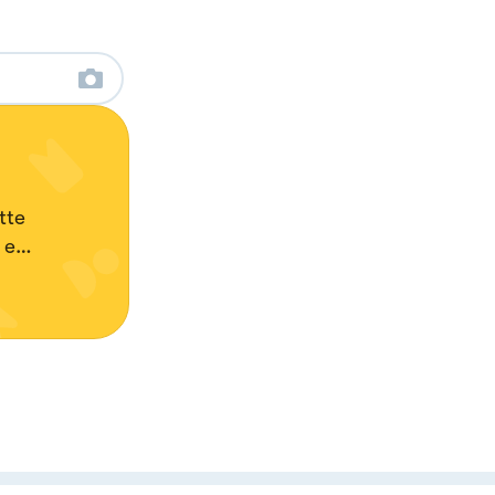
tte
 e
ondo del