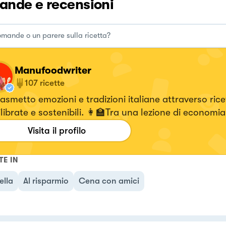
nde e recensioni
Manufoodwriter
107
ricette
asmetto emozioni e tradizioni italiane attraverso rice
librate e sostenibili. 👩‍🏫Tra una lezione di economia
eting e una nuova creazione in cucina, esploro il m
Visita il profilo
 con gusto e creatività.
TE IN
ella
Al risparmio
Cena con amici