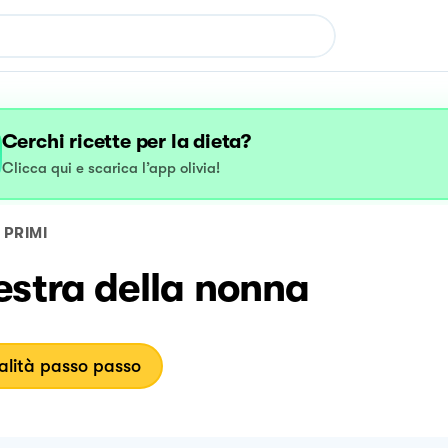
Cerchi ricette per la dieta?
Clicca qui e scarica l’app olivia!
PRIMI
estra della nonna
lità passo passo