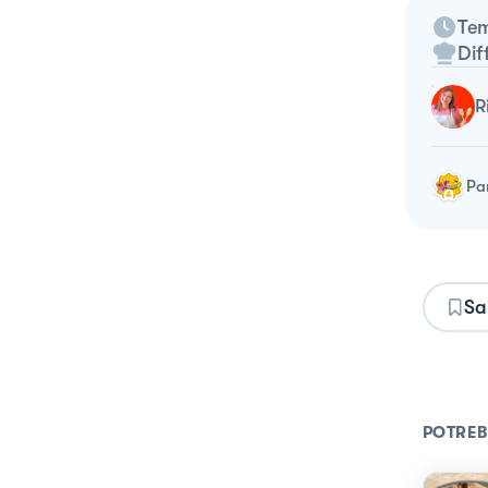
Tem
Dif
Pa
Sa
POTREB