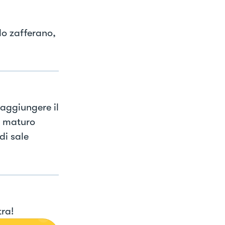
lo zafferano,
 aggiungere il
ro maturo
di sale
tra!