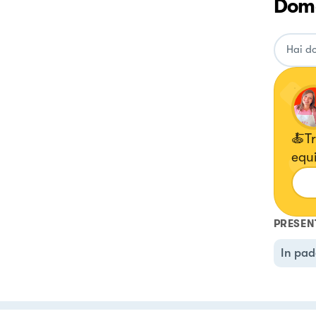
Doma
🍝Tr
equi
mark
cibo
PRESEN
In pad