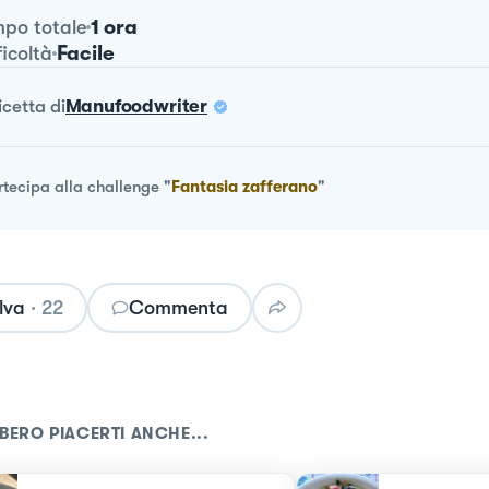
1 ora
po totale
Facile
ficoltà
ricetta
di
Manufoodwriter
rtecipa alla challenge
"
Fantasia zafferano
"
lva
·
22
Commenta
BERO PIACERTI ANCHE...