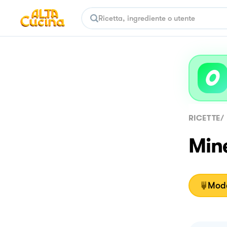
RICETTE
/
Min
Moda