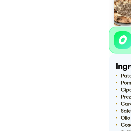
Ingr
Pat
Po
Ci
Pre
Ca
Sal
Ol
Cos