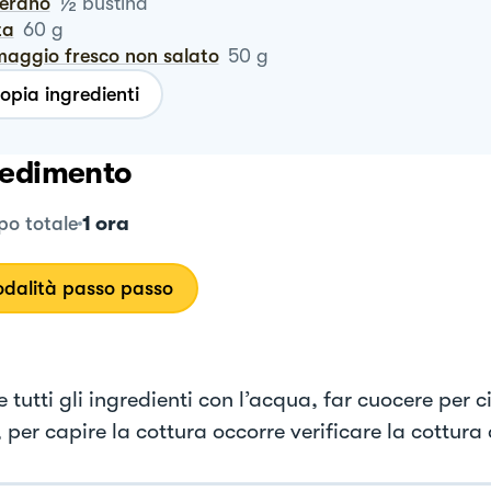
½
ferano
bustina
ta
60
g
maggio fresco non salato
50
g
opia ingredienti
edimento
1 ora
o totale
dalità passo passo
 tutti gli ingredienti con l’acqua, far cuocere per c
 per capire la cottura occorre verificare la cottura 