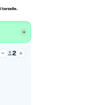
 torzelle.
Minestra di latte
2