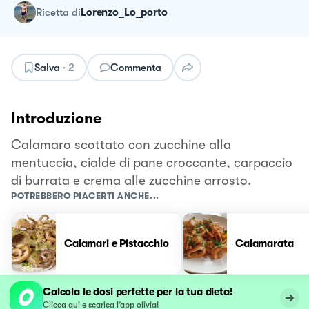
ricetta
di
Lorenzo_Lo_porto
Salva
·
2
Commenta
Introduzione
Calamaro scottato con zucchine alla
mentuccia, cialde di pane croccante, carpaccio
di burrata e crema alle zucchine arrosto.
POTREBBERO PIACERTI ANCHE...
Calamari e Pistacchio
Calamarata
Calcola le dosi perfette per la tua dieta!
Clicca qui e scarica l’app olivia!