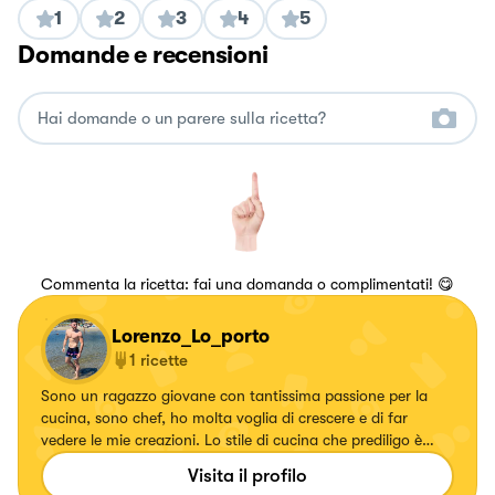
1
2
3
4
5
Domande e recensioni
Commenta la ricetta: fai una domanda o complimentati! 😋
Lorenzo_Lo_porto
1
ricette
Sono un ragazzo giovane con tantissima passione per la
cucina, sono chef, ho molta voglia di crescere e di far
vedere le mie creazioni. Lo stile di cucina che prediligo è
quello innovativo, gourmet, cucina classica rivisitata. A
Visita il profilo
parer mio con la bocca si mangia alla fine, l’occhio viene