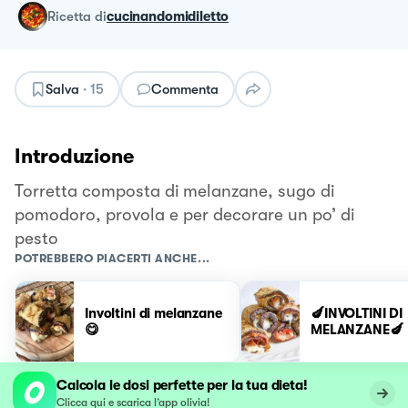
ricetta
di
cucinandomidiletto
Salva
·
15
Commenta
Introduzione
Torretta composta di melanzane, sugo di
pomodoro, provola e per decorare un po’ di
pesto
POTREBBERO PIACERTI ANCHE...
Involtini di melanzane
🍆INVOLTINI DI
😋
MELANZANE🍆
Calcola le dosi perfette per la tua dieta!
Clicca qui e scarica l’app olivia!