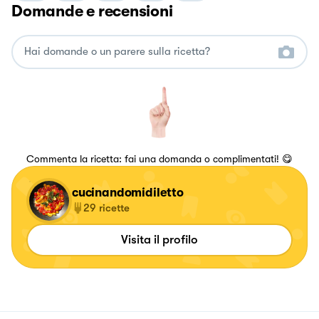
Domande e recensioni
Commenta la ricetta: fai una domanda o complimentati! 😋
cucinandomidiletto
29
ricette
Visita il profilo