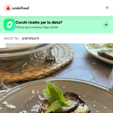
undefined
Cerchi ricette per la dieta?
Clicca qui e scarica l’app olivia!
RICETTE
/
ANTIPASTI