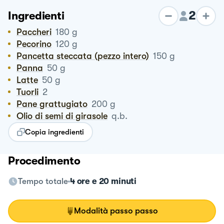
2
Ingredienti
Paccheri
180
g
Pecorino
120
g
Pancetta steccata (pezzo intero)
150
g
Panna
50
g
Latte
50
g
Tuorli
2
Pane grattugiato
200
g
Olio di semi di girasole
q.b.
Copia ingredienti
Procedimento
Tempo totale
4 ore e 20 minuti
Modalità passo passo