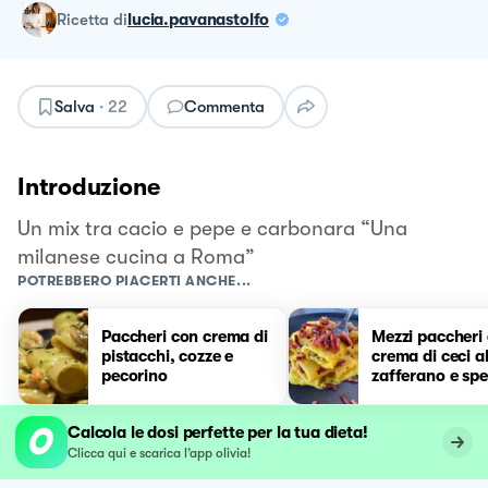
ricetta
di
lucia.pavanastolfo
Salva
·
22
Commenta
Introduzione
Un mix tra cacio e pepe e carbonara “Una
milanese cucina a Roma”
POTREBBERO PIACERTI ANCHE...
Paccheri con crema di
Mezzi paccheri
pistacchi, cozze e
crema di ceci al
pecorino
zafferano e sp
croccante
Calcola le dosi perfette per la tua dieta!
Clicca qui e scarica l’app olivia!