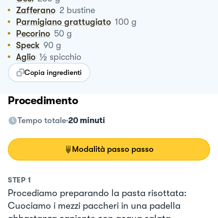
Zafferano
2
bustine
Parmigiano grattugiato
100
g
Pecorino
50
g
Speck
90
g
½
Aglio
spicchio
Copia ingredienti
Procedimento
Tempo totale
20 minuti
Modalità passo passo
STEP
1
Procediamo preparando la pasta risottata:
Cuociamo i mezzi paccheri in una padella