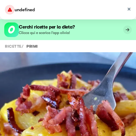
undefined
Cerchi ricette per la dieta?
Clicca qui e scarica l’app olivia!
RICETTE
/
PRIMI