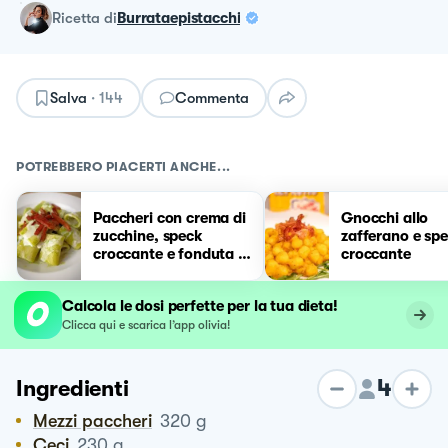
ricetta
di
Burrataepistacchi
Salva
·
144
Commenta
POTREBBERO PIACERTI ANCHE...
Paccheri con crema di
Gnocchi allo
zucchine, speck
zafferano e sp
croccante e fonduta di
croccante
gorgonzola
Calcola le dosi perfette per la tua dieta!
Clicca qui e scarica l’app olivia!
4
Ingredienti
Mezzi paccheri
320
g
Ceci
230
g