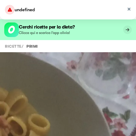
undefined
Cerchi ricette per la dieta?
Clicca qui e scarica l’app olivia!
RICETTE
/
PRIMI