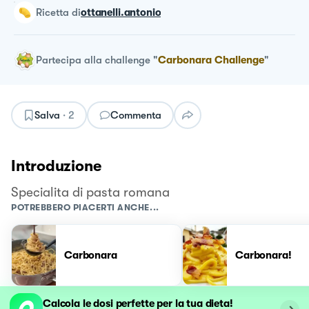
ricetta
di
ottanelli.antonio
Partecipa alla challenge
"
Carbonara Challenge
"
Salva
·
2
Commenta
Introduzione
Specialita di pasta romana
POTREBBERO PIACERTI ANCHE...
Carbonara
Carbonara!
Calcola le dosi perfette per la tua dieta!