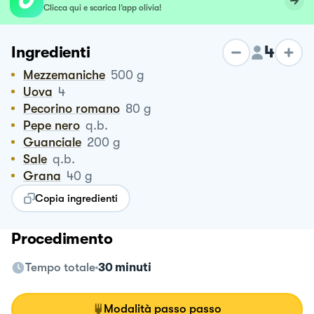
Clicca qui e scarica l’app olivia!
4
Ingredienti
Mezzemaniche
500
g
Uova
4
Pecorino romano
80
g
Pepe nero
q.b.
Guanciale
200
g
Sale
q.b.
Grana
40
g
Copia ingredienti
Procedimento
Tempo totale
30 minuti
Modalità passo passo