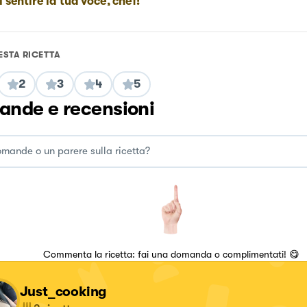
i sentire la tua voce, chef!
ESTA RICETTA
2
3
4
5
nde e recensioni
Commenta la ricetta: fai una domanda o complimentati! 😋
Just_cooking