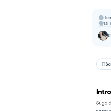
Tem
Dif
Sa
Intr
Sugo d