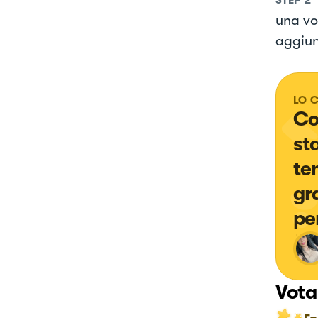
una vo
aggiun
LO 
Co
sta
te
gr
pe
Vota