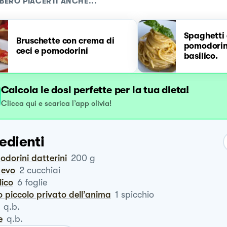
BERO PIACERTI ANCHE...
Spaghetti 
Bruschette con crema di
pomodorini
ceci e pomodorini
basilico.
Calcola le dosi perfette per la tua dieta!
Clicca qui e scarica l’app olivia!
edienti
odorini datterini
200
g
o evo
2
cucchiai
ilico
6
foglie
io piccolo privato dell’anima
1
spicchio
q.b.
e
q.b.