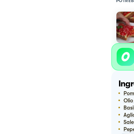
POTREB
Ingr
Pom
Oli
Bas
Agl
Sale
Pep