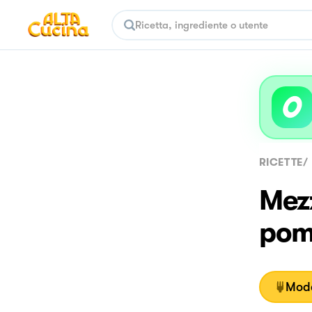
RICETTE
/
Mez
pom
Moda