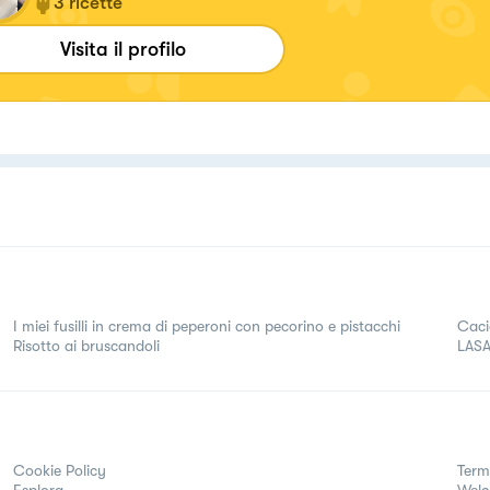
3
ricette
Visita il profilo
I miei fusilli in crema di peperoni con pecorino e pistacchi
Caci
Risotto ai bruscandoli
LAS
Cookie Policy
Term
Esplora
Wel