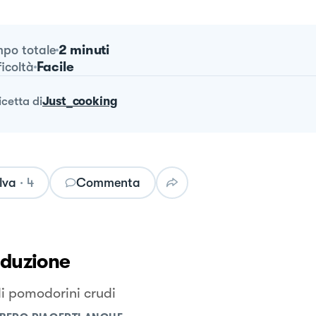
2 minuti
po totale
Facile
ficoltà
ricetta
di
Just_cooking
lva
·
4
Commenta
oduzione
i pomodorini crudi