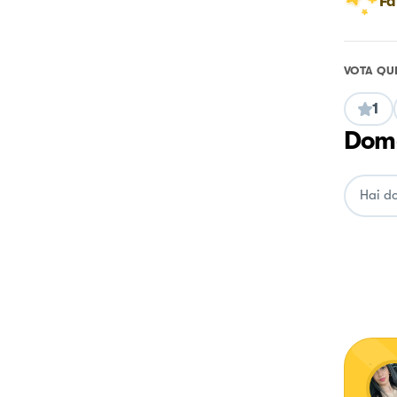
Fa
VOTA QU
1
Doma