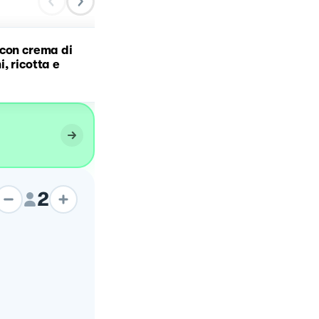
con crema di
Mezze penne pomodorini
, ricotta e
tonno
2