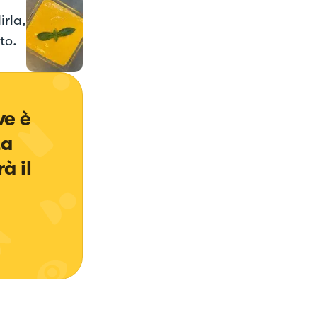
irla,
to.
e è 
a 
à il 