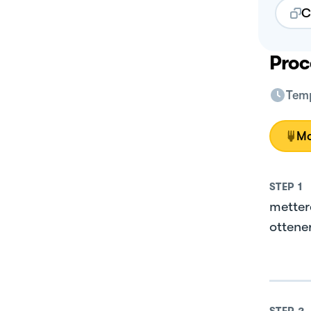
C
Proc
Temp
Mo
STEP
1
mettere
ottene
STEP
2