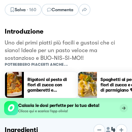
Salva
·
160
Commenta
Introduzione
Uno dei primi piatti più facili e gustosi che ci
siano! Ideale per un pasto veloce ma
sostanzioso e BUO-NIS-SI-MO!!
POTREBBERO PIACERTI ANCHE...
Rigatoni al pesto di
Spaghetti al pe
fiori di zucca con
fiori di zucca 
gamberetti e
di parmigiano 
pomodorini
Calcola le dosi perfette per la tua dieta!
Clicca qui e scarica l’app olivia!
4
Ingredienti