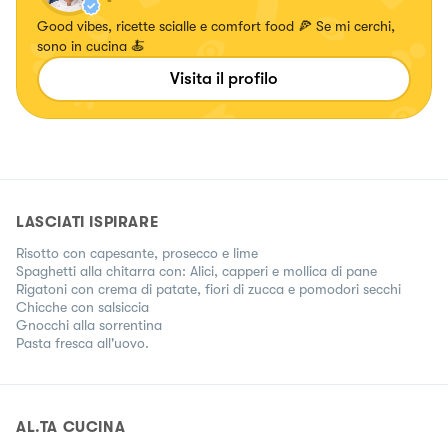
Good vibes, ricette scialle e comfort food 🍕 Se mi cerchi,
sono in cucina 🍝
Visita il profilo
LASCIATI ISPIRARE
Risotto con capesante, prosecco e lime
Spaghetti alla chitarra con: Alici, capperi e mollica di pane
Rigatoni con crema di patate, fiori di zucca e pomodori secchi
Chicche con salsiccia
Gnocchi alla sorrentina
Pasta fresca all'uovo.
AL.TA CUCINA