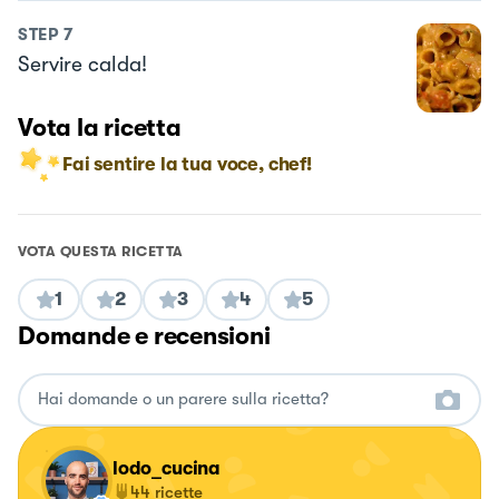
STEP
7
Servire calda!
Vota la ricetta
Fai sentire la tua voce, chef!
VOTA QUESTA RICETTA
1
2
3
4
5
Domande e recensioni
lodo_cucina
44
ricette