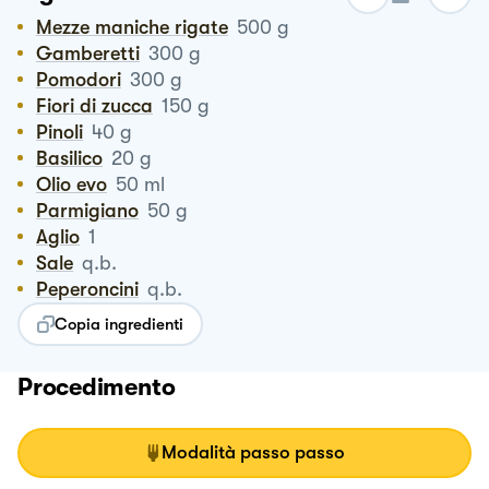
Mezze maniche rigate
500
g
Gamberetti
300
g
Pomodori
300
g
Fiori di zucca
150
g
Pinoli
40
g
Basilico
20
g
Olio evo
50
ml
Parmigiano
50
g
Aglio
1
Sale
q.b.
Peperoncini
q.b.
Copia ingredienti
Procedimento
Modalità passo passo