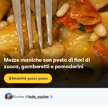
Mezze maniche con pesto di fiori di
zucca, gamberetti e pomodorini
Modalità passo passo
ricetta
di
lodo_cucina